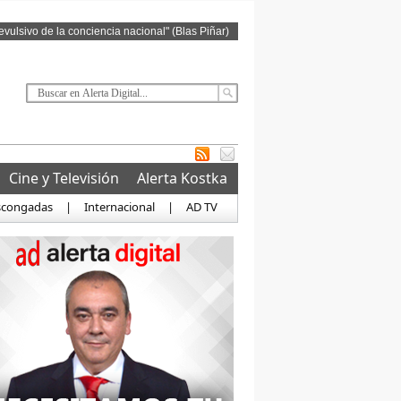
revulsivo de la conciencia nacional" (Blas Piñar)
Cine y Televisión
Alerta Kostka
scongadas
|
Internacional
|
AD TV