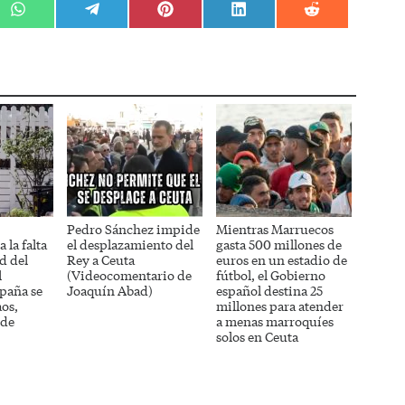
r
Compartir
Compartir
Compartir
Compartir
Compartir
en
en
en
en
en
WhatsApp
Telegram
Pinterest
LinkedIn
Reddit
Pedro Sánchez impide
Mientras Marruecos
 la falta
el desplazamiento del
gasta 500 millones de
d del
Rey a Ceuta
euros en un estadio de
l
(Videocomentario de
fútbol, el Gobierno
paña se
Joaquín Abad)
español destina 25
aos,
millones para atender
 de
a menas marroquíes
solos en Ceuta