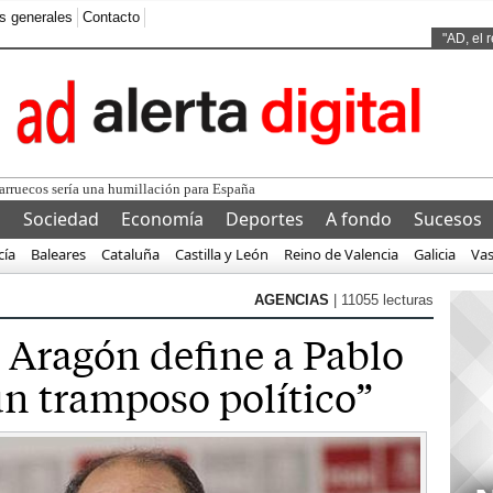
s generales
Contacto
Ads by
"AD, el 
arruecos sería una humillación para España
l
Sociedad
Economía
Deportes
A fondo
Sucesos
cía
Baleares
Cataluña
Castilla y León
Reino de Valencia
Galicia
Va
AGENCIAS
| 11055 lecturas
e Aragón define a Pablo
un tramposo político”