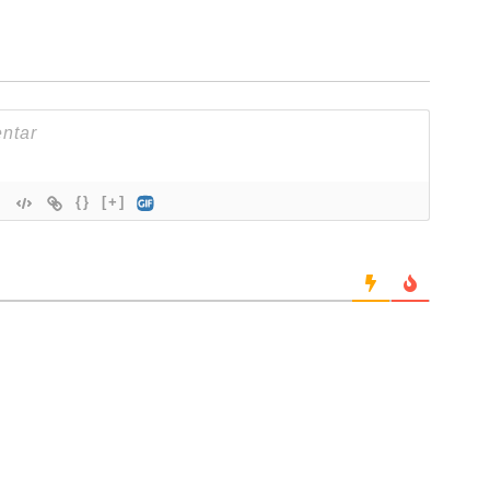
{}
[+]