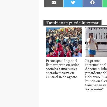
Compartir
Compartir
Comparti
en
en
en
Email
Twitter
Facebook
También te puede interesar
Preocupación por el
La prensa
llamamiento en redes
internacional a
sociales a una nueva
de sensibilida
entrada masiva en
presidente de
Ceuta el 15 de agosto
Gobierno: “Es
hunde en el c
Sánchez se va
vacaciones”