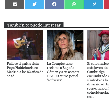
Compartir
Compartir
Compartir
Compartir
Compartir
en
en
en
en
en
Email
Twitter
Facebook
WhatsApp
Telegram
También te puede interesar
Fallece el guitarrista
La Complutense
El catedrátic
Pepe Habichuela en
reclama a Begoña
más joven de
Madrid a los 82 años de
Gómez y a su asesora
Cambridge,
edad
113.000 euros por el
encumbrado 
‘software’
símbolo de la
diversidad, b
sospecha por 
coincidencias
tesis