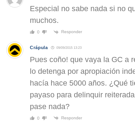
Especial no sabe nada si no 
muchos.
Responder
0
Crápula
09/09/2015 13:23
Pues coño! que vaya la GC a re
lo detenga por apropiación ind
hacía hace 5000 años. ¿Qué ti
payaso para delinquir reiterad
pase nada?
Responder
0