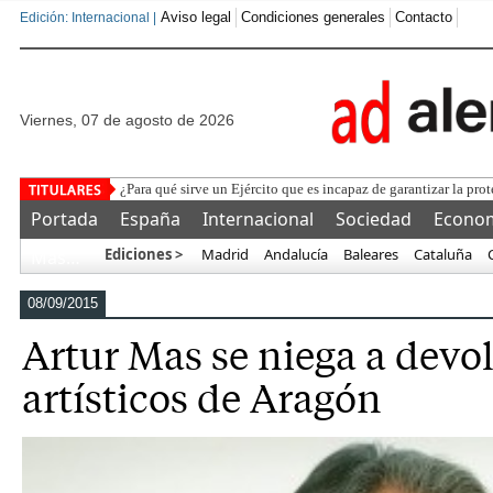
Aviso legal
Condiciones generales
Contacto
Edición: Internacional |
viernes, 07 de agosto de 2026
La Federación y la UEFA pr
Portada
España
Internacional
Sociedad
Econo
Ediciones >
Madrid
Andalucía
Baleares
Cataluña
Más…
08/09/2015
Artur Mas se niega a devol
artísticos de Aragón