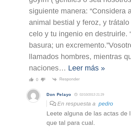
siguiente manera: “Considera
animal bestial y feroz, y trátal
celo y tu ingenio en destruirle.
basura; un excremento.”Vosotro
llamados hombres, mientras qu
naciones
…
Leer más »
Responder
0
Don Pelayo
02/10/2013 21:29
En respuesta a
pedro
Leete alguna de las actas de l
que tal para cual.