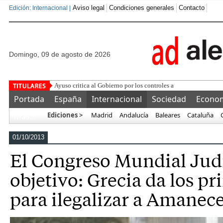
Aviso legal
Condiciones generales
Contacto
Edición: Internacional |
domingo, 09 de agosto de 2026
Ayuso critica al Gobierno por los controles a viajeros de Italia:
Portada
España
Internacional
Sociedad
Econo
Ediciones >
Madrid
Andalucía
Baleares
Cataluña
Más…
01/10/2013
El Congreso Mundial Judí
objetivo: Grecia da los p
para ilegalizar a Amanec