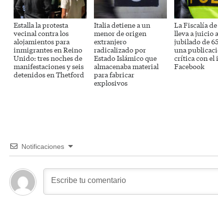
Estalla la protesta
Italia detiene a un
La Fiscalía de
vecinal contra los
menor de origen
lleva a juicio 
alojamientos para
extranjero
jubilado de 6
inmigrantes en Reino
radicalizado por
una publicac
Unido: tres noches de
Estado Islámico que
crítica con el
manifestaciones y seis
almacenaba material
Facebook
detenidos en Thetford
para fabricar
explosivos
Notificaciones