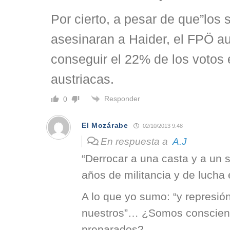
Por cierto, a pesar de que”los 
asesinaran a Haider, el FPÖ a
conseguir el 22% de los votos e
austriacas.
Responder
0
El Mozárabe
02/10/2013 9:48
En respuesta a
A.J
“Derrocar a una casta y a un 
años de militancia y de lucha
A lo que yo sumo: “y represió
nuestros”… ¿Somos conscie
preparados?.