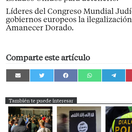
Líderes del Congreso Mundial Judío
gobiernos europeos la ilegalizació
Amanecer Dorado.
Comparte este artículo
Compartir
Compartir
Compartir
Compartir
Compartir
en
en
en
en
en
Email
Twitter
Facebook
WhatsApp
Telegram
También te puede interesar