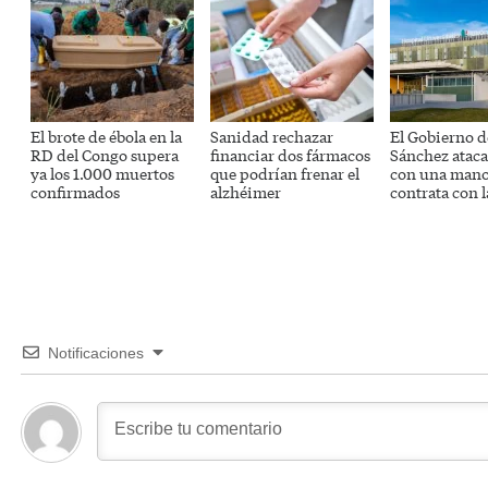
El brote de ébola en la
Sanidad rechazar
El Gobierno d
RD del Congo supera
financiar dos fármacos
Sánchez ataca
ya los 1.000 muertos
que podrían frenar el
con una mano
confirmados
alzhéimer
contrata con l
Notificaciones