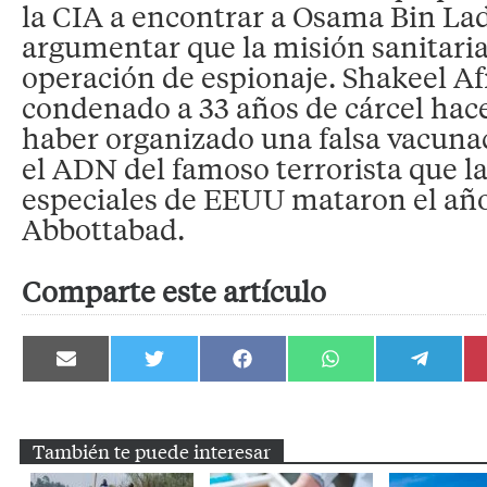
la CIA a encontrar a Osama Bin La
argumentar que la misión sanitari
operación de espionaje. Shakeel Afr
condenado a 33 años de cárcel hac
haber organizado una falsa vacuna
el ADN del famoso terrorista que la
especiales de EEUU mataron el añ
Abbottabad.
Comparte este artículo
Compartir
Compartir
Compartir
Compartir
Compartir
en
en
en
en
en
Email
Twitter
Facebook
WhatsApp
Telegram
También te puede interesar