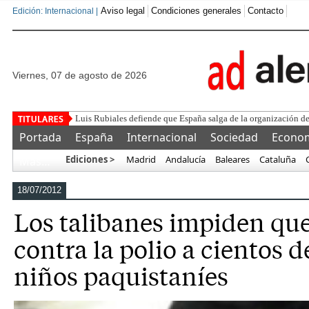
Aviso legal
Condiciones generales
Contacto
Edición: Internacional |
viernes, 07 de agosto de 2026
¿Para qué sirve un Ejército
Portada
España
Internacional
Sociedad
Econo
Ediciones >
Madrid
Andalucía
Baleares
Cataluña
Más…
18/07/2012
Los talibanes impiden qu
contra la polio a cientos d
niños paquistaníes