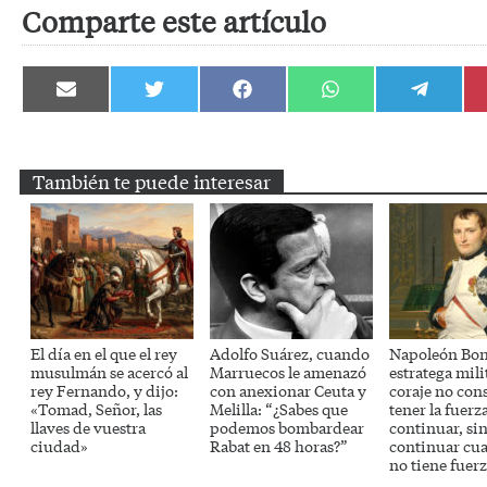
Comparte este artículo
Compartir
Compartir
Compartir
Compartir
Compartir
en
en
en
en
en
Email
Twitter
Facebook
WhatsApp
Telegram
También te puede interesar
El día en el que el rey
Adolfo Suárez, cuando
Napoleón Bon
musulmán se acercó al
Marruecos le amenazó
estratega mili
rey Fernando, y dijo:
con anexionar Ceuta y
coraje no cons
«Tomad, Señor, las
Melilla: “¿Sabes que
tener la fuerz
llaves de vuestra
podemos bombardear
continuar, si
ciudad»
Rabat en 48 horas?”
continuar cu
no tiene fuer