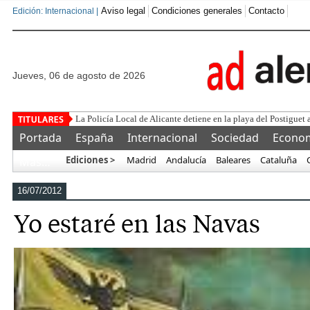
Aviso legal
Condiciones generales
Contacto
Edición: Internacional |
jueves, 06 de agosto de 2026
Este corr
Portada
España
Internacional
Sociedad
Econo
Ediciones >
Madrid
Andalucía
Baleares
Cataluña
Más…
16/07/2012
Yo estaré en las Navas