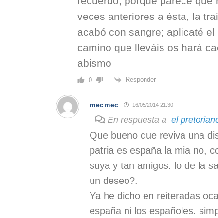
recuerdo, porque parece que n
veces anteriores a ésta, la tr
acabó con sangre; aplicaté el
camino que lleváis os hará c
abismo
Responder
0
mecmec
16/05/2014 21:30
En respuesta a
el pretorian
Que bueno que reviva una dis
patria es españa la mia no, c
suya y tan amigos. lo de la 
un deseo?.
Ya he dicho en reiteradas oc
españa ni los españoles. sim