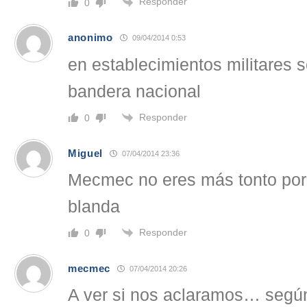
Responder
0
anonimo
09/04/2014 0:53
en establecimientos militares 
bandera nacional
Responder
0
Miguel
07/04/2014 23:36
Mecmec no eres más tonto porq
blanda
Responder
0
mecmec
07/04/2014 20:26
A ver si nos aclaramos… segú