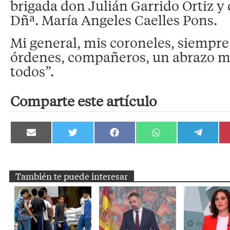
brigada don Julián Garrido Ortiz y 
Dñª. María Angeles Caelles Pons.
Mi general, mis coroneles, siempre
órdenes, compañeros, un abrazo m
todos”.
Comparte este artículo
Compartir
Compartir
Compartir
Compartir
Compartir
en
en
en
en
en
Email
Twitter
Facebook
WhatsApp
Telegram
También te puede interesar