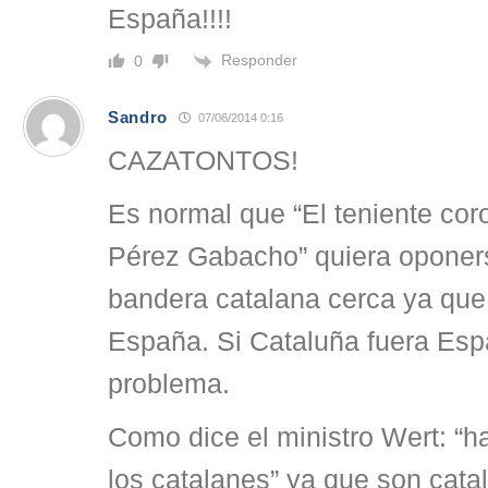
España!!!!
Responder
0
Sandro
07/06/2014 0:16
CAZATONTOS!
Es normal que “El teniente cor
Pérez Gabacho” quiera oponers
bandera catalana cerca ya que
España. Si Cataluña fuera Esp
problema.
Como dice el ministro Wert: “h
los catalanes” ya que son cata