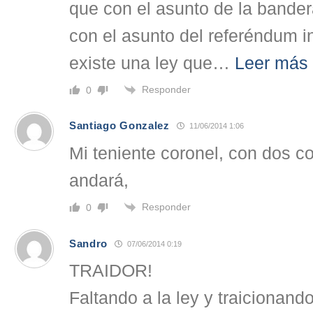
que con el asunto de la bander
con el asunto del referéndum 
existe una ley que
…
Leer más
Responder
0
Santiago Gonzalez
11/06/2014 1:06
Mi teniente coronel, con dos c
andará,
Responder
0
Sandro
07/06/2014 0:19
TRAIDOR!
Faltando a la ley y traicionand