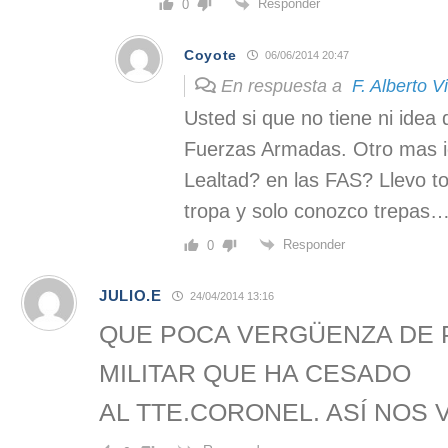
Responder
0
Coyote
06/06/2014 20:47
En respuesta a
F. Alberto V
Usted si que no tiene ni idea 
Fuerzas Armadas. Otro mas i
Lealtad? en las FAS? Llevo t
tropa y solo conozco trepas
Responder
0
JULIO.E
24/04/2014 13:16
QUE POCA VERGÜENZA DE P
MILITAR QUE HA CESADO
AL TTE.CORONEL. ASÍ NOS V