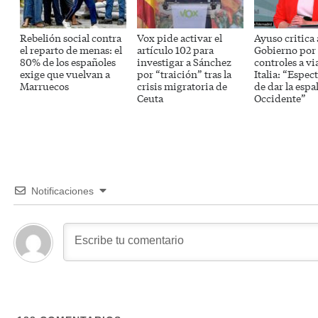
Rebelión social contra
Vox pide activar el
Ayuso critica 
el reparto de menas: el
artículo 102 para
Gobierno por 
80% de los españoles
investigar a Sánchez
controles a vi
exige que vuelvan a
por “traición” tras la
Italia: “Espec
Marruecos
crisis migratoria de
de dar la espa
Ceuta
Occidente”
Notificaciones