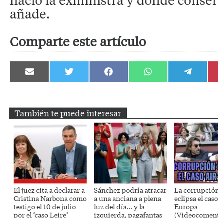
añade.
Comparte este artículo
Compartir
Compartir
Compartir
Compartir
Compartir
en
en
en
en
en
Email
Twitter
Facebook
WhatsApp
Telegram
También te puede interesar
El juez cita a declarar a
Sánchez podría atracar
La corrupció
Cristina Narbona como
a una anciana a plena
eclipsa el caso
testigo el 10 de julio
luz del día… y la
Europa
por el ‘caso Leire’
izquierda, pagafantas
(Videocoment