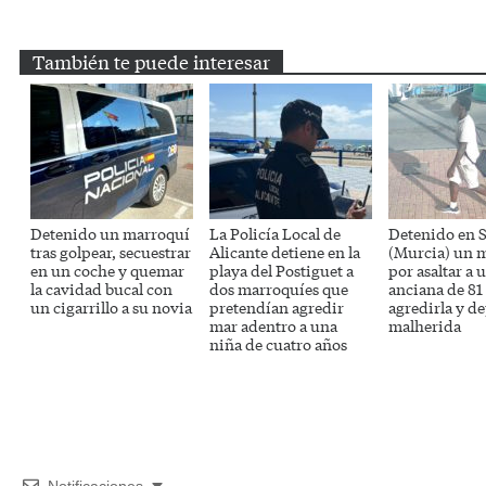
Email
Twitter
Facebook
WhatsApp
T
También te puede interesar
Detenido un marroquí
La Policía Local de
Detenido en S
tras golpear, secuestrar
Alicante detiene en la
(Murcia) un 
en un coche y quemar
playa del Postiguet a
por asaltar a 
la cavidad bucal con
dos marroquíes que
anciana de 81
un cigarrillo a su novia
pretendían agredir
agredirla y de
mar adentro a una
malherida
niña de cuatro años