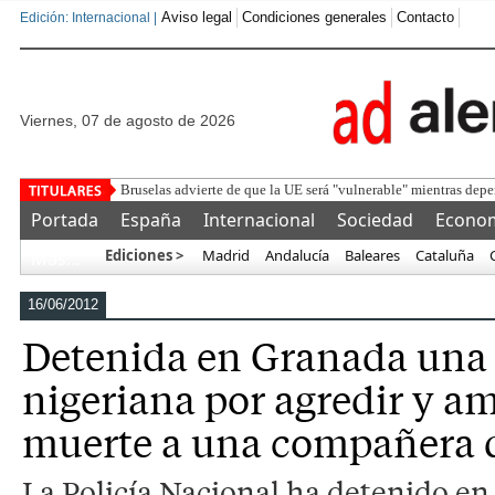
Aviso legal
Condiciones generales
Contacto
Edición: Internacional |
viernes, 07 de agosto de 2026
Bruselas advierte de que la UE será "vulnerable" mientras depen
Portada
España
Internacional
Sociedad
Econo
Ediciones >
Madrid
Andalucía
Baleares
Cataluña
Más…
16/06/2012
Detenida en Granada una
nigeriana por agredir y a
muerte a una compañera 
La Policía Nacional ha detenido e