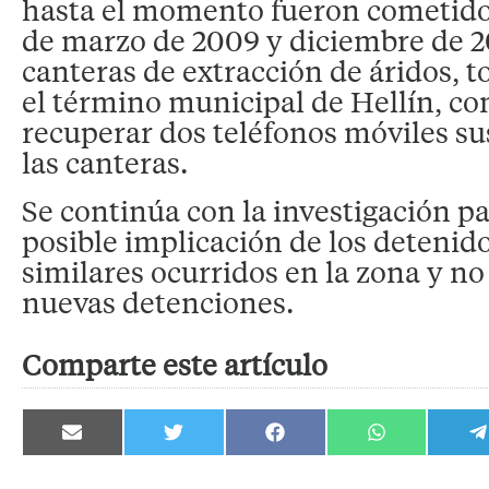
hasta el momento fueron cometido
de marzo de 2009 y diciembre de 2
canteras de extracción de áridos, to
el término municipal de Hellín, c
recuperar dos teléfonos móviles su
las canteras.
Se continúa con la investigación p
posible implicación de los detenid
similares ocurridos en la zona y no
nuevas detenciones.
Comparte este artículo
Compartir
Compartir
Compartir
Compartir
C
en
en
en
en
e
Email
Twitter
Facebook
WhatsApp
T