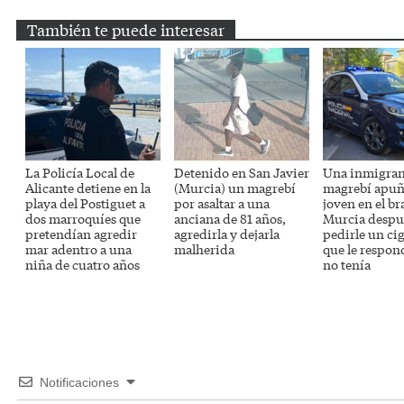
También te puede interesar
La Policía Local de
Detenido en San Javier
Una inmigran
Alicante detiene en la
(Murcia) un magrebí
magrebí apuñ
playa del Postiguet a
por asaltar a una
joven en el br
dos marroquíes que
anciana de 81 años,
Murcia despu
pretendían agredir
agredirla y dejarla
pedirle un cig
mar adentro a una
malherida
que le respon
niña de cuatro años
no tenía
Notificaciones