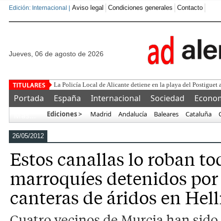
Aviso legal
Condiciones generales
Contacto
Edición: Internacional |
jueves, 06 de agosto de 2026
Este corrupto
Portada
España
Internacional
Sociedad
Econo
Ediciones >
Madrid
Andalucía
Baleares
Cataluña
Más…
26/05/2012
Estos canallas lo roban to
marroquíes detenidos por
canteras de áridos en Hell
Cuatro vecinos de Murcia han sido