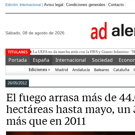
Aviso legal
Condiciones generales
Contacto
Edición: Internacional |
sábado, 08 de agosto de 2026
Juan d
Portada
España
Internacional
Sociedad
Econo
Ediciones >
Madrid
Andalucía
Baleares
Cataluña
Más…
26/05/2012
El fuego arrasa más de 44
hectáreas hasta mayo, un 
más que en 2011