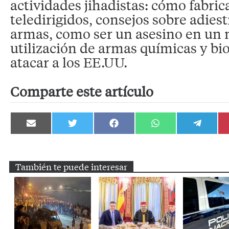
actividades jihadistas: cómo fabric
teledirigidos, consejos sobre adie
armas, como ser un asesino en un 
utilización de armas químicas y bi
atacar a los EE.UU.
Comparte este artículo
Compartir
Compartir
Compartir
Compartir
Compartir
en
en
en
en
en
Email
Twitter
Facebook
WhatsApp
Telegram
También te puede interesar