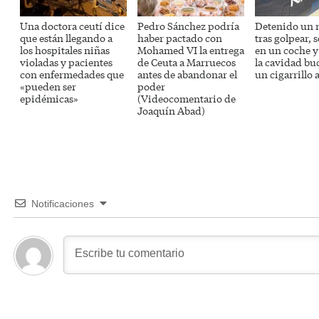
Una doctora ceutí dice
Pedro Sánchez podría
Detenido un 
que están llegando a
haber pactado con
tras golpear, 
los hospitales niñas
Mohamed VI la entrega
en un coche 
violadas y pacientes
de Ceuta a Marruecos
la cavidad bu
con enfermedades que
antes de abandonar el
un cigarrillo 
«pueden ser
poder
epidémicas»
(Videocomentario de
Joaquín Abad)
Notificaciones