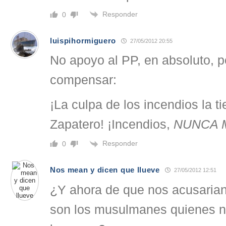
Responder
0
luispihormiguero
27/05/2012 20:55
No apoyo al PP, en absoluto, p
compensar:
¡La culpa de los incendios la 
Zapatero! ¡Incendios,
NUNCA 
Responder
0
Nos mean y dicen que llueve
27/05/2012 12:51
¿Y ahora de que nos acusaria
son los musulmanes quienes 