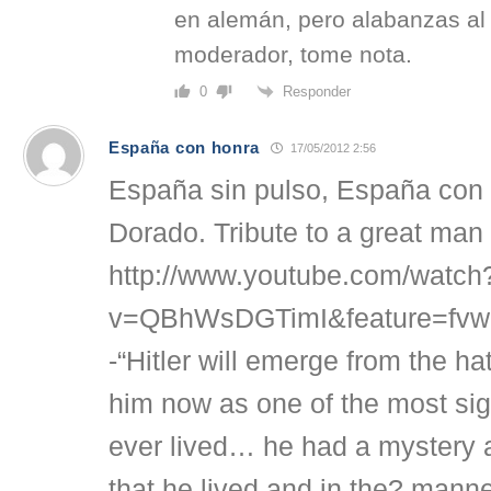
en alemán, pero alabanzas al 
moderador, tome nota.
Responder
0
España con honra
17/05/2012 2:56
España sin pulso, España con
Dorado. Tribute to a great man
http://www.youtube.com/watch
v=QBhWsDGTimI&feature=fvwr
-“Hitler will emerge from the ha
him now as one of the most sig
ever lived… he had a mystery 
that he lived and in the? manne