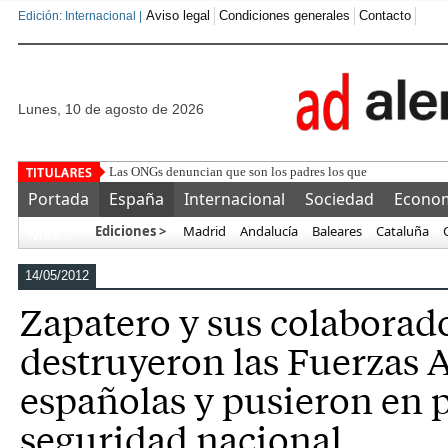
Aviso legal
Condiciones generales
Contacto
Edición: Internacional |
lunes, 10 de agosto de 2026
Las ONGs denuncian que son los padres los que animan a los
Portada
España
Internacional
Sociedad
Econo
Ediciones >
Madrid
Andalucía
Baleares
Cataluña
Más…
14/05/2012
Zapatero y sus colaborad
destruyeron las Fuerzas
españolas y pusieron en p
seguridad nacional