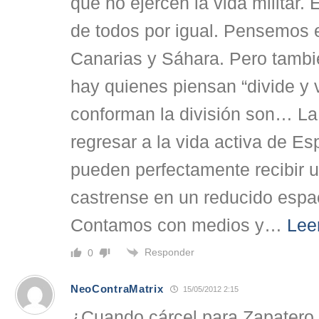
que no ejercen la vida militar. 
de todos por igual. Pensemos e
Canarias y Sáhara. Pero tamb
hay quienes piensan “divide y
conforman la división son… La 
regresar a la vida activa de E
pueden perfectamente recibir 
castrense en un reducido espa
Contamos con medios y
…
Lee
Responder
0
NeoContraMatrix
15/05/2012 2:15
¿Cuando cárcel para Zapatero