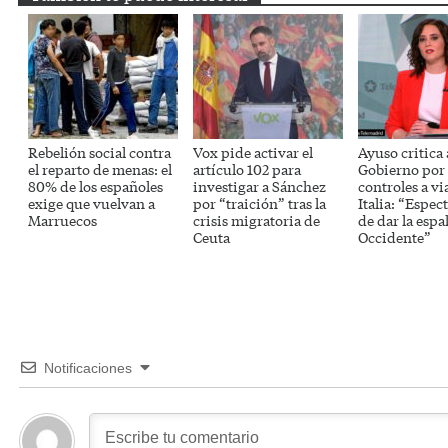
Rebelión social contra
Vox pide activar el
Ayuso critica 
el reparto de menas: el
artículo 102 para
Gobierno por 
80% de los españoles
investigar a Sánchez
controles a vi
exige que vuelvan a
por “traición” tras la
Italia: “Espec
Marruecos
crisis migratoria de
de dar la espa
Ceuta
Occidente”
Notificaciones