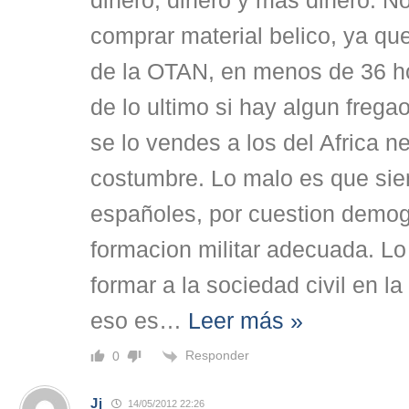
dinero, dinero y mas dinero. N
comprar material belico, ya qu
de la OTAN, en menos de 36 ho
de lo ultimo si hay algun frega
se lo vendes a los del Africa 
costumbre. Lo malo es que sie
españoles, por cuestion demogr
formacion militar adecuada. L
formar a la sociedad civil en l
eso es
…
Leer más »
Responder
0
Jj
14/05/2012 22:26