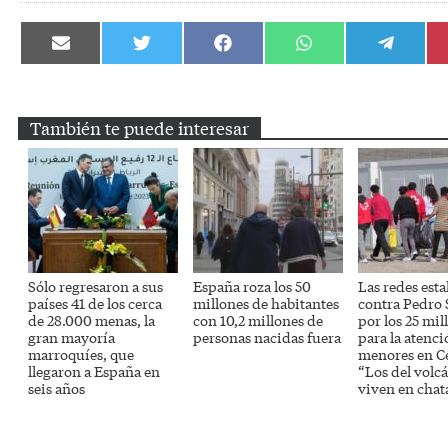
Compartir
Compartir
Compartir
Compartir
Compartir
en
en
en
en
en
Email
Twitter
Facebook
WhatsApp
Telegram
También te puede interesar
Sólo regresaron a sus
España roza los 50
Las redes esta
países 41 de los cerca
millones de habitantes
contra Pedro
de 28.000 menas, la
con 10,2 millones de
por los 25 mil
gran mayoría
personas nacidas fuera
para la atenci
marroquíes, que
menores en C
llegaron a España en
“Los del volc
seis años
viven en chat