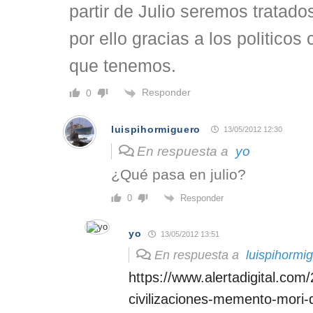
partir de Julio seremos tratad
por ello gracias a los politicos
que tenemos.
Responder
0
luispihormiguero
13/05/2012 12:30
En respuesta a
yo
¿Qué pasa en julio?
Responder
0
yo
13/05/2012 13:51
En respuesta a
luispihormi
https://www.alertadigital.com
civilizaciones-memento-mori-d