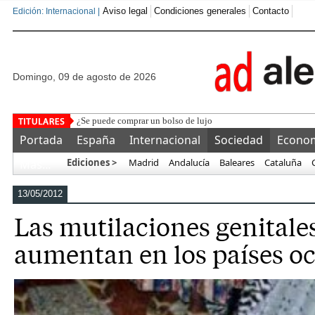
Aviso legal
Condiciones generales
Contacto
Edición: Internacional |
domingo, 09 de agosto de 2026
¿Se puede comprar un bolso de lujo a mitad de precio? El auge
Portada
España
Internacional
Sociedad
Econo
Ediciones >
Madrid
Andalucía
Baleares
Cataluña
Más…
13/05/2012
Las mutilaciones genital
aumentan en los países oc