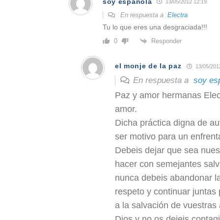
soy española
13/05/2012 12:19
En respuesta a
Electra
Tu lo que eres una desgraciada!!!
Responder
0
el monje de la paz
13/05/201
En respuesta a
soy es
Paz y amor hermanas Elect
amor.
Dicha práctica digna de au
ser motivo para un enfren
Debeis dejar que sea nues
hacer con semejantes salv
nunca debeis abandonar la
respeto y continuar juntas
a la salvación de vuestras
Dios y no os dejeis contagia