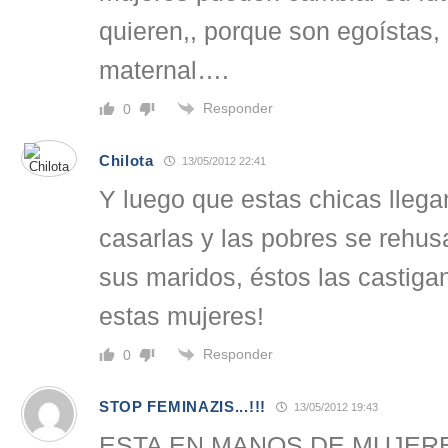
quieren,, porque son egoístas, 
maternal….
Responder
0
Chilota
13/05/2012 22:41
Y luego que estas chicas lleg
casarlas y las pobres se rehus
sus maridos, éstos las castigan
estas mujeres!
Responder
0
STOP FEMINAZIS...!!!
13/05/2012 19:43
ESTA EN MANOS DE MUJER