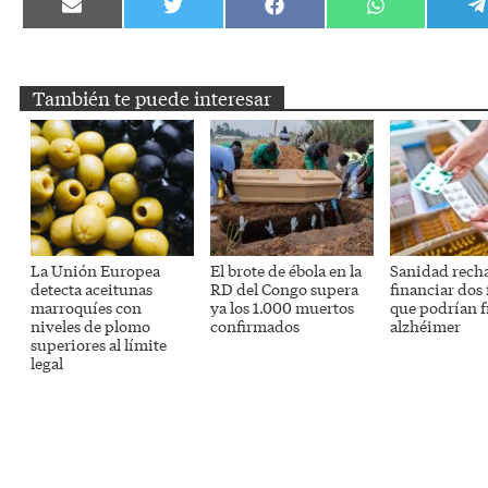
Compartir
Compartir
Compartir
Compartir
C
en
en
en
en
e
Email
Twitter
Facebook
WhatsApp
T
También te puede interesar
La Unión Europea
El brote de ébola en la
Sanidad rech
detecta aceitunas
RD del Congo supera
financiar dos
marroquíes con
ya los 1.000 muertos
que podrían f
niveles de plomo
confirmados
alzhéimer
superiores al límite
legal