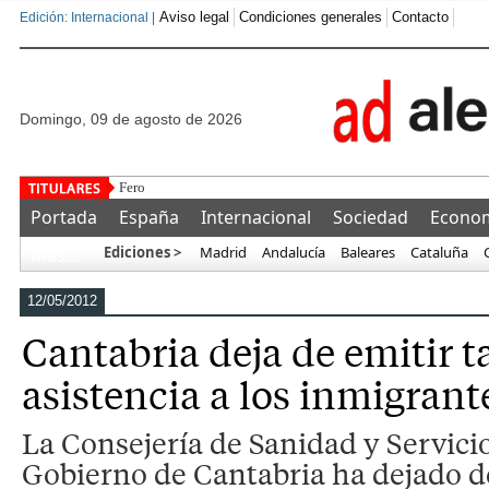
Aviso legal
Condiciones generales
Contacto
Edición: Internacional |
domingo, 09 de agosto de 2026
Feroz ataque del separatismo a Ferran
Portada
España
Internacional
Sociedad
Econo
Ediciones >
Madrid
Andalucía
Baleares
Cataluña
Más…
12/05/2012
Cantabria deja de emitir t
asistencia a los inmigrant
La Consejería de Sanidad y Servicio
Gobierno de Cantabria ha dejado d