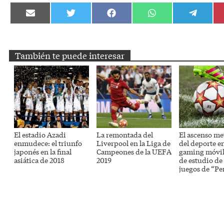
Compartir
Compartir
Compartir
Compartir
Compartir
en
en
en
en
en
Email
Twitter
Facebook
WhatsApp
Telegram
También te puede interesar
El estadio Azadi
La remontada del
El ascenso me
enmudece: el triunfo
Liverpool en la Liga de
del deporte en
japonés en la final
Campeones de la UEFA
gaming móvil 
asiática de 2018
2019
de estudio de 
juegos de “Pe