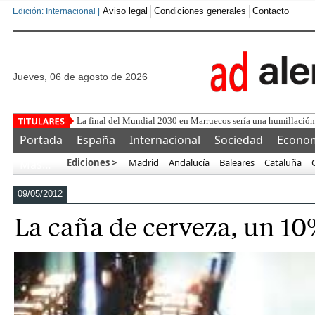
Aviso legal
Condiciones generales
Contacto
Edición: Internacional |
jueves, 06 de agosto de 2026
El C
Portada
España
Internacional
Sociedad
Econo
Ediciones >
Madrid
Andalucía
Baleares
Cataluña
Más…
09/05/2012
La caña de cerveza, un 1