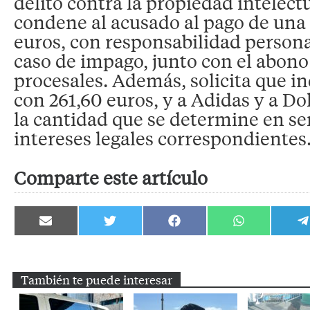
delito contra la propiedad intelect
condene al acusado al pago de una
euros, con responsabilidad persona
caso de impago, junto con el abono 
procesales. Además, solicita que i
con 261,60 euros, y a Adidas y a D
la cantidad que se determine en se
intereses legales correspondientes
Comparte este artículo
Compartir
Compartir
Compartir
Compartir
C
en
en
en
en
e
Email
Twitter
Facebook
WhatsApp
T
También te puede interesar