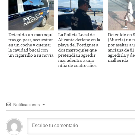
Detenido un marroquí
La Policía Local de
Detenido en S
tras golpear, secuestrar
Alicante detiene en la
(Murcia) un 
en un coche y quemar
playa del Postiguet a
por asaltar a 
la cavidad bucal con
dos marroquíes que
anciana de 81
un cigarrillo a su novia
pretendían agredir
agredirla y de
mar adentro a una
malherida
niña de cuatro años
Notificaciones