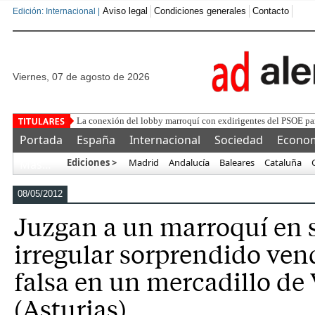
Aviso legal
Condiciones generales
Contacto
Edición: Internacional |
viernes, 07 de agosto de 2026
La conexión del lobby marroquí con exdirigentes del PSOE par
Portada
España
Internacional
Sociedad
Econo
Ediciones >
Madrid
Andalucía
Baleares
Cataluña
Más…
08/05/2012
Juzgan a un marroquí en 
irregular sorprendido ve
falsa en un mercadillo de
(Asturias)