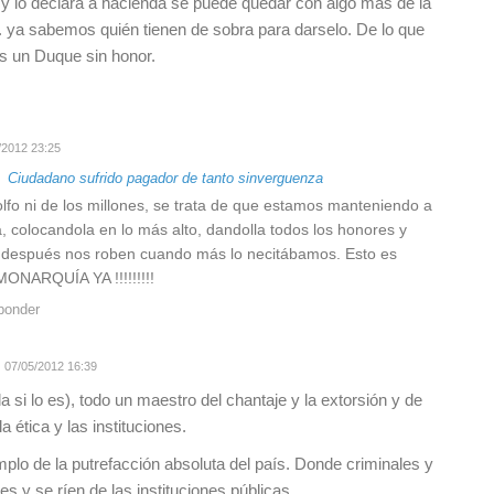
ta y lo declara a hacienda se puede quedar con algo más de la
 ya sabemos quién tienen de sobra para darselo. De lo que
Es un Duque sin honor.
/2012 23:25
a
Ciudadano sufrido pagador de tanto sinverguenza
golfo ni de los millones, se trata de que estamos manteniendo a
, colocandola en lo más alto, dandolla todos los honores y
 después nos roben cuando más lo necitábamos. Esto es
MONARQUÍA YA !!!!!!!!!
ponder
07/05/2012 16:39
ela si lo es), todo un maestro del chantaje y la extorsión y de
la ética y las instituciones.
plo de la putrefacción absoluta del país. Donde criminales y
s y se ríen de las instituciones públicas.