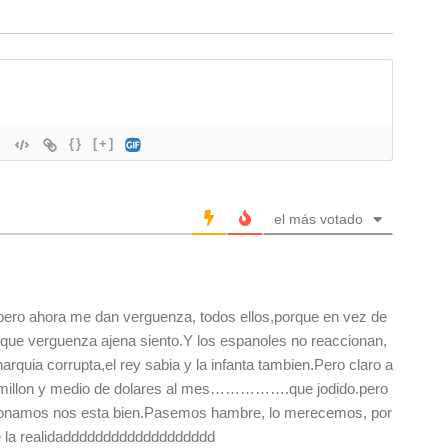
{}
[+]
el más votado
pero ahora me dan verguenza, todos ellos,porque en vez de
, que verguenza ajena siento.Y los espanoles no reaccionan,
quia corrupta,el rey sabia y la infanta tambien.Pero claro a
s millon y medio de dolares al mes…………….que jodido.pero
cionamos nos esta bien.Pasemos hambre, lo merecemos, por
te la realidaddddddddddddddddddd