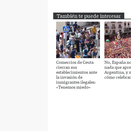
Email
Twitter
Facebook
También te puede interesar
Comercios de Ceuta
No, España no
cierran sus
nada que apr
establecimientos ante
Argentina, y
la invasión de
cómo celebrar
inmigrantes ilegales:
«Tenemos miedo»