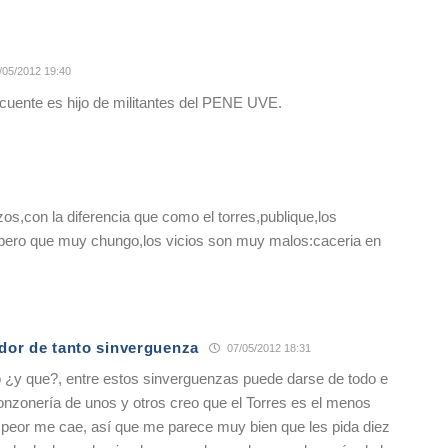
/05/2012 19:40
cuente es hijo de militantes del PENE UVE.
zos,con la diferencia que como el torres,publique,los
e pero que muy chungo,los vicios son muy malos:caceria en
dor de tanto sinverguenza
07/05/2012 18:31
o ¿y que?, entre estos sinverguenzas puede darse de todo e
gonzonería de unos y otros creo que el Torres es el menos
e peor me cae, así que me parece muy bien que les pida diez