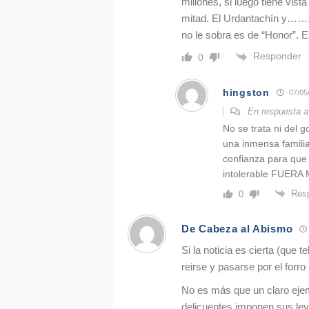
millones, si luego tiene vis
mitad. El Urdantachín y…….
no le sobra es de “Honor”. 
Responder
0
hingston
07/05
En respuesta 
No se trata ni del 
una inmensa familia
confianza para que
intolerable FUERA 
Res
0
De Cabeza al Abismo
Si la noticia es cierta (que t
reirse y pasarse por el forro 
No es más que un claro ejem
delicuentes imponen sus leye