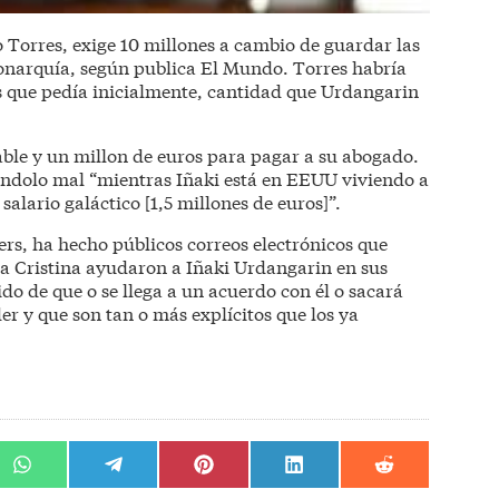
 Torres, exige 10 millones a cambio de guardar las
monarquía, según publica El Mundo. Torres habría
s que pedía inicialmente, cantidad que Urdangarin
able y un millon de euros para pagar a su abogado.
ándolo mal “mientras Iñaki está en EEUU viviendo a
alario galáctico [1,5 millones de euros]”.
s, ha hecho públicos correos electrónicos que
ta Cristina ayudaron a Iñaki Urdangarin en sus
do de que o se llega a un acuerdo con él o sacará
er y que son tan o más explícitos que los ya
r
Compartir
Compartir
Compartir
Compartir
Compartir
en
en
en
en
en