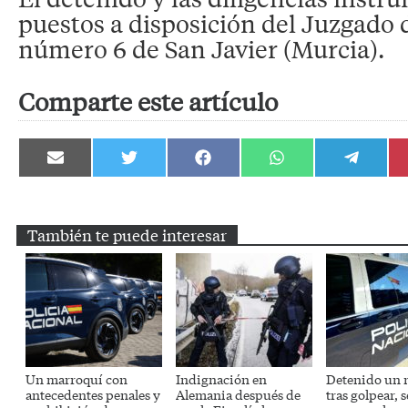
puestos a disposición del Juzgado 
número 6 de San Javier (Murcia).
Comparte este artículo
Compartir
Compartir
Compartir
Compartir
Compartir
en
en
en
en
en
Email
Twitter
Facebook
WhatsApp
Telegram
También te puede interesar
Un marroquí con
Indignación en
Detenido un 
antecedentes penales y
Alemania después de
tras golpear, 