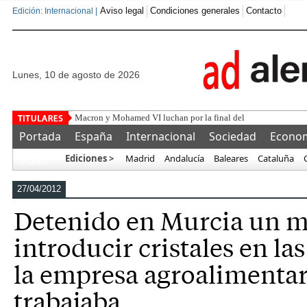
Aviso legal
Condiciones generales
Contacto
Edición: Internacional |
lunes, 10 de agosto de 2026
Macron y Mohamed VI luchan por la final del Mundial 2030 en
Portada
España
Internacional
Sociedad
Econo
Ediciones >
Madrid
Andalucía
Baleares
Cataluña
Más…
27/04/2012
Detenido en Murcia un m
introducir cristales en la
la empresa agroalimenta
trabajaba