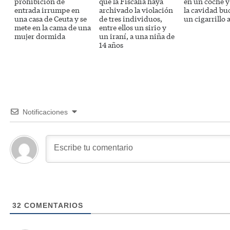
prohibición de
que la Fiscalía haya
en un coche 
entrada irrumpe en
archivado la violación
la cavidad bu
una casa de Ceuta y se
de tres individuos,
un cigarrillo 
mete en la cama de una
entre ellos un sirio y
mujer dormida
un iraní, a una niña de
14 años
Notificaciones
32
COMENTARIOS