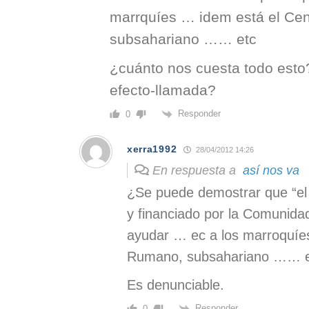
marrquíes … idem está el Ce
subsahariano …… etc
¿cuánto nos cuesta todo esto
efecto-llamada?
Responder
0
xerra1992
28/04/2012 14:26
En respuesta a
así nos va
¿Se puede demostrar que “el
y financiado por la Comunida
ayudar … ec a los marroquíe
Rumano, subsahariano …… e
Es denunciable.
Responder
0