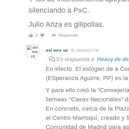
silenciando a PxC.
Julio Ariza es gilipollas.
Responder
0
así nos va
28/04/2012 7:48
En respuesta a
Heavy de de
En efecto. El eslógan de a C
(ESperanza Aguirre, PP) es l
Y para ello creó la “Consejerí
llamaas “Casas Nacionales” d
En concreto, cerca de la Plaz
el Centro Marroquí, creado y f
Comunidad de Madrid para ap