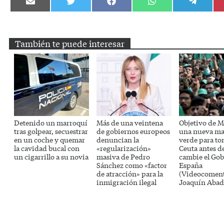
Compartir
Compartir
Compartir
Compartir
Compartir
en
en
en
en
en
Email
Twitter
Facebook
WhatsApp
Telegram
También te puede interesar
Detenido un marroquí
Más de una veintena
Objetivo de M
tras golpear, secuestrar
de gobiernos europeos
una nueva ma
en un coche y quemar
denuncian la
verde para t
la cavidad bucal con
«regularización»
Ceuta antes d
un cigarrillo a su novia
masiva de Pedro
cambie el Gob
Sánchez como «factor
España
de atracción» para la
(Videocoment
inmigración ilegal
Joaquín Abad