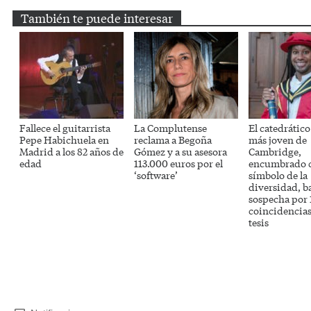
También te puede interesar
Fallece el guitarrista
La Complutense
El catedrátic
Pepe Habichuela en
reclama a Begoña
más joven de
Madrid a los 82 años de
Gómez y a su asesora
Cambridge,
edad
113.000 euros por el
encumbrado 
‘software’
símbolo de la
diversidad, b
sospecha por 
coincidencias
tesis