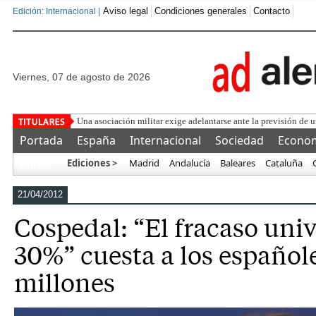
Aviso legal
Condiciones generales
Contacto
Edición: Internacional |
viernes, 07 de agosto de 2026
L
Portada
España
Internacional
Sociedad
Econo
Ediciones >
Madrid
Andalucía
Baleares
Cataluña
Más…
21/04/2012
Cospedal: “El fracaso univ
30%” cuesta a los español
millones