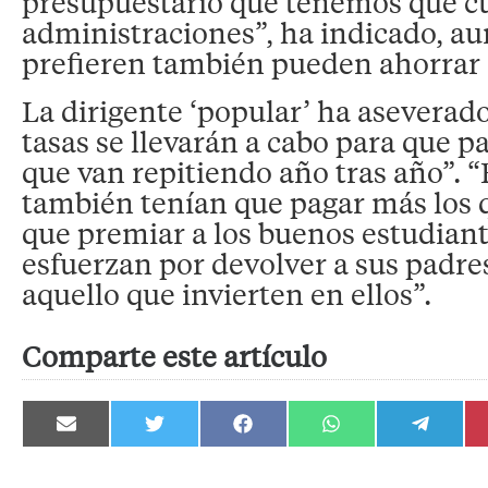
presupuestario que tenemos que cu
administraciones”, ha indicado, au
prefieren también pueden ahorrar e
La dirigente ‘popular’ ha aseverado
tasas se llevarán a cabo para que 
que van repitiendo año tras año”. 
también tenían que pagar más los 
que premiar a los buenos estudiant
esfuerzan por devolver a sus padres
aquello que invierten en ellos”.
Comparte este artículo
Compartir
Compartir
Compartir
Compartir
Compartir
en
en
en
en
en
Email
Twitter
Facebook
WhatsApp
Telegram