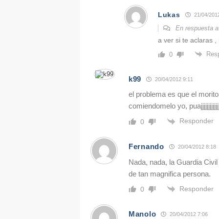
Lukas
21/04/2012
En respuesta 
a ver si te aclaras 
Res
0
k99
20/04/2012 9:11
el problema es que el morit
comiendomelo yo, puajjjjjjjjjjjjjjjj
Responder
0
Fernando
20/04/2012 8:18
Nada, nada, la Guardia Civil
de tan magnifica persona.
Responder
0
Manolo
20/04/2012 7:06