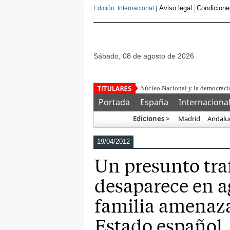
Aviso legal
Condicione
Edición: Internacional |
sábado, 08 de agosto de 2026
Núcleo Nacional y la democracia
Portada
España
Internaciona
Ediciones >
Madrid
Andalu
Más…
19/04/2012
Un presunto tra
desaparece en a
familia amenaza
Estado español