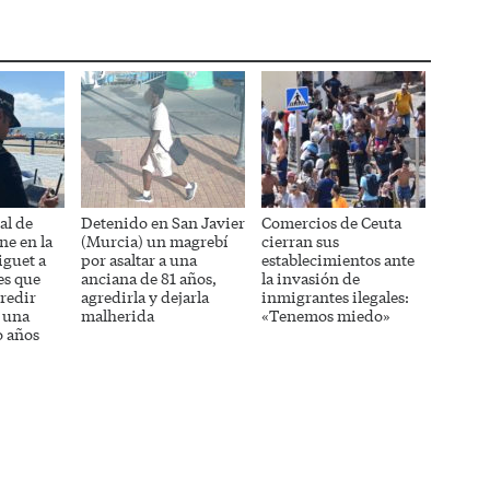
al de
Detenido en San Javier
Comercios de Ceuta
ne en la
(Murcia) un magrebí
cierran sus
iguet a
por asaltar a una
establecimientos ante
es que
anciana de 81 años,
la invasión de
redir
agredirla y dejarla
inmigrantes ilegales:
 una
malherida
«Tenemos miedo»
o años