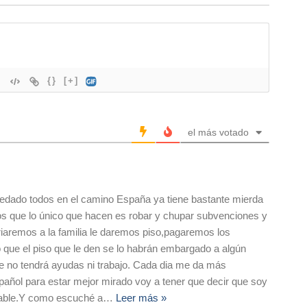
{}
[+]
el más votado
edado todos en el camino España ya tiene bastante mierda
s que lo único que hacen es robar y chupar subvenciones y
riaremos a la familia le daremos piso,pagaremos los
o que el piso que le den se lo habrán embargado a algún
e no tendrá ayudas ni trabajo. Cada dia me da más
añol para estar mejor mirado voy a tener que decir que soy
table.Y como escuché a
…
Leer más »