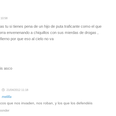
 10:58
das tu si tienes pena de un hijo de puta traficante como el que
e forra envenenando a chiquillos con sus mierdas de drogas ,
fierno por que eso al cielo no va
is asco
21/04/2012 11:18
a
melilla
os que nos invaden, nos roban, y los que los defendéis
ponder