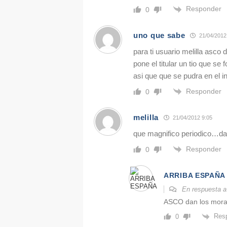
Responder
0
uno que sabe
21/04/2012
para ti usuario melilla asco 
pone el titular un tio que s
asi que que se pudra en el in
Responder
0
melilla
21/04/2012 9:05
que magnifico periodico…da
Responder
0
ARRIBA ESPAÑA
En respuesta 
ASCO dan los morac
Res
0