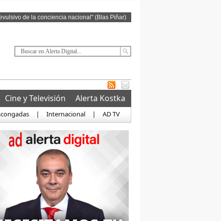
revulsivo de la conciencia nacional" (Blas Piñar)
Cine y Televisión
Alerta Kostka
scongadas
|
Internacional
|
AD TV