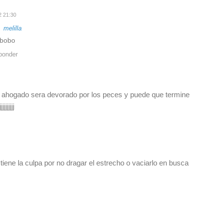
 21:30
a
melilla
, bobo
ponder
o ahogado sera devorado por los peces y puede que termine
jjjjjj
 tiene la culpa por no dragar el estrecho o vaciarlo en busca