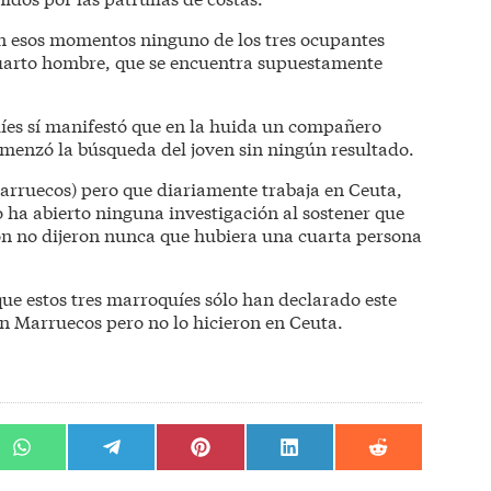
en esos momentos ninguno de los tres ocupantes
cuarto hombre, que se encuentra supuestamente
íes sí manifestó que en la huida un compañero
comenzó la búsqueda del joven sin ningún resultado.
Marruecos) pero que diariamente trabaja en Ceuta,
 ha abierto ninguna investigación al sostener que
ón no dijeron nunca que hubiera una cuarta persona
e estos tres marroquíes sólo han declarado este
en Marruecos pero no lo hicieron en Ceuta.
r
Compartir
Compartir
Compartir
Compartir
Compartir
en
en
en
en
en
WhatsApp
Telegram
Pinterest
LinkedIn
Reddit