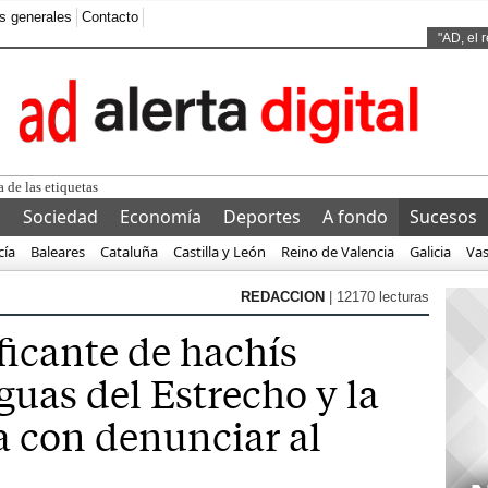
s generales
Contacto
Ads by
"AD, el 
 de las etiquetas
l
Sociedad
Economía
Deportes
A fondo
Sucesos
cía
Baleares
Cataluña
Castilla y León
Reino de Valencia
Galicia
Va
REDACCION
| 12170 lecturas
ficante de hachís
guas del Estrecho y la
 con denunciar al