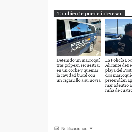
También te puede interesar
Detenido un marroquí
La Policía Loc
tras golpear, secuestrar
Alicante detie
en un coche y quemar
playa del Post
la cavidad bucal con
dos marroquí
un cigarrillo a su novia
pretendían ag
mar adentro a
niña de cuatr
Notificaciones