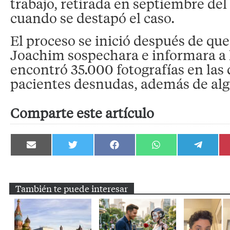
trabajo, retirada en septiembre de
cuando se destapó el caso.
El proceso se inició después de qu
Joachim sospechara e informara a l
encontró 35.000 fotografías en las q
pacientes desnudas, además de alg
Comparte este artículo
Compartir
Compartir
Compartir
Compartir
Compartir
en
en
en
en
en
Email
Twitter
Facebook
WhatsApp
Telegram
También te puede interesar