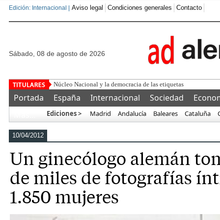
Aviso legal
Condiciones generales
Contacto
Edición: Internacional |
sábado, 08 de agosto de 2026
Núcleo Nacional y la democracia de las etiquetas
Portada
España
Internacional
Sociedad
Econo
Ediciones >
Madrid
Andalucía
Baleares
Cataluña
Más…
10/04/2012
Un ginecólogo alemán to
de miles de fotografías ín
1.850 mujeres