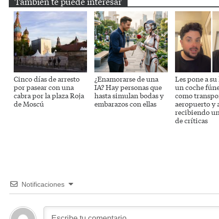
También te puede interesar
Cinco días de arresto
¿Enamorarse de una
Les pone a su
por pasear con una
IA? Hay personas que
un coche fún
cabra por la plaza Roja
hasta simulan bodas y
como transpor
de Moscú
embarazos con ellas
aeropuerto y 
recibiendo un
de críticas
Notificaciones