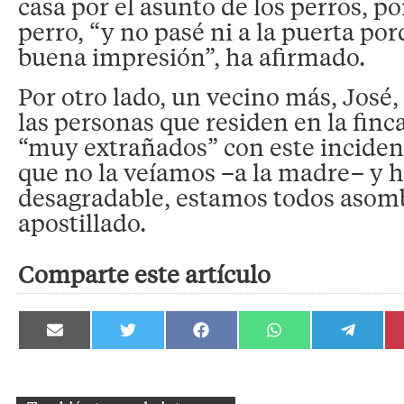
casa por el asunto de los perros, p
perro, “y no pasé ni a la puerta p
buena impresión”, ha afirmado.
Por otro lado, un vecino más, José
las personas que residen en la fin
“muy extrañados” con este inciden
que no la veíamos –a la madre– y 
desagradable, estamos todos asom
apostillado.
Comparte este artículo
Compartir
Compartir
Compartir
Compartir
Compartir
en
en
en
en
en
Email
Twitter
Facebook
WhatsApp
Telegram