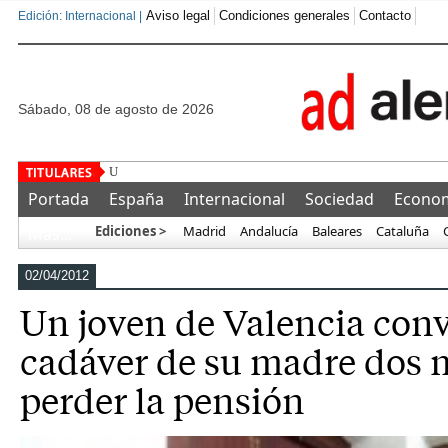
Aviso legal
Condiciones generales
Contacto
Edición: Internacional |
sábado, 08 de agosto de 2026
Una asociación militar exige adelant
Portada
España
Internacional
Sociedad
Econo
Ediciones >
Madrid
Andalucía
Baleares
Cataluña
Más…
02/04/2012
Un joven de Valencia conv
cadáver de su madre dos 
perder la pensión