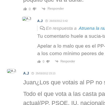
Responder
0
A.J
26/03/2012 0:42
En respuesta a
Atruena la r
Tu comentario huele a sucia-
Apelar a lo malo que es el PP
a los como mínimo peores de l
Responder
0
A.J
25/03/2012 23:13
Juan¿Los que votais al PP no s
Todo el que vota a las casta p
actual(PP, PSOE, IU, nacional