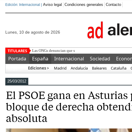
Aviso legal
Condiciones generales
Contacto
Edición: Internacional |
lunes, 10 de agosto de 2026
Las ONGs denuncian que son los padres los que animan a los 
Portada
España
Internacional
Sociedad
Econo
Ediciones >
Madrid
Andalucía
Baleares
Cataluña
Más…
25/03/2012
El PSOE gana en Asturias 
bloque de derecha obtendr
absoluta