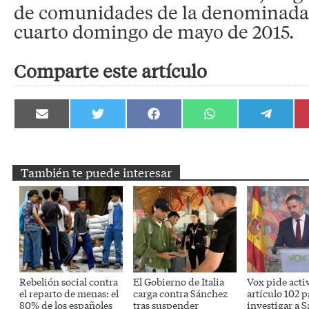
de comunidades de la denominada v
cuarto domingo de mayo de 2015.
Comparte este artículo
Compartir
Compartir
Compartir
Compartir
Compartir
en
en
en
en
en
Email
Twitter
Facebook
WhatsApp
Telegram
También te puede interesar
Rebelión social contra
El Gobierno de Italia
Vox pide activ
el reparto de menas: el
carga contra Sánchez
artículo 102 p
80% de los españoles
tras suspender
investigar a 