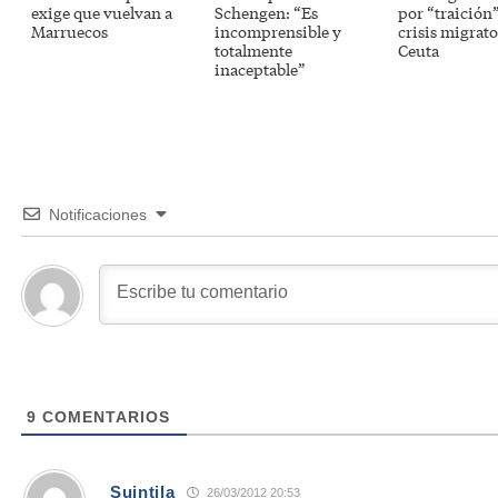
exige que vuelvan a
Schengen: “Es
por “traición”
Marruecos
incomprensible y
crisis migrato
totalmente
Ceuta
inaceptable”
Notificaciones
9
COMENTARIOS
Suintila
26/03/2012 20:53