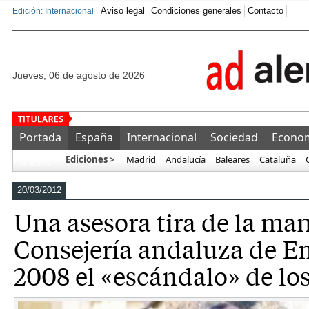
Aviso legal
Condiciones generales
Contacto
Edición: Internacional |
jueves, 06 de agosto de 2026
Más entrenamiento, menos progreso
Portada
España
Internacional
Sociedad
Econo
Ediciones >
Madrid
Andalucía
Baleares
Cataluña
Más…
20/03/2012
Una asesora tira de la man
Consejería andaluza de E
2008 el «escándalo» de lo