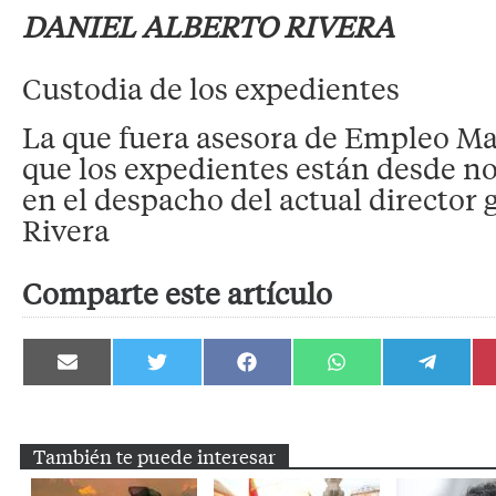
DANIEL ALBERTO RIVERA
Custodia de los expedientes
La que fuera asesora de Empleo Ma
que los expedientes están desde n
en el despacho del actual director 
Rivera
Comparte este artículo
Compartir
Compartir
Compartir
Compartir
Compartir
en
en
en
en
en
Email
Twitter
Facebook
WhatsApp
Telegram
También te puede interesar