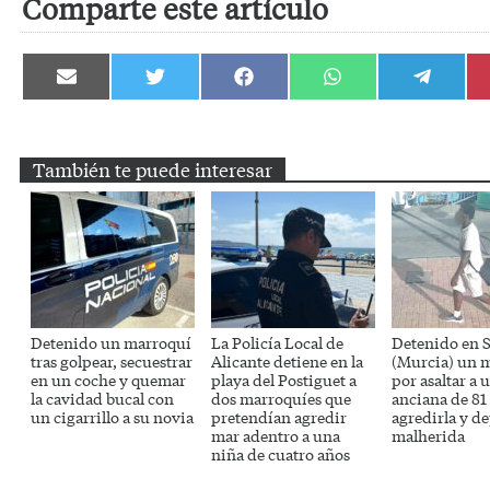
Comparte este artículo
Compartir
Compartir
Compartir
Compartir
Compartir
en
en
en
en
en
Email
Twitter
Facebook
WhatsApp
Telegram
También te puede interesar
Detenido un marroquí
La Policía Local de
Detenido en S
tras golpear, secuestrar
Alicante detiene en la
(Murcia) un 
en un coche y quemar
playa del Postiguet a
por asaltar a 
la cavidad bucal con
dos marroquíes que
anciana de 81
un cigarrillo a su novia
pretendían agredir
agredirla y de
mar adentro a una
malherida
niña de cuatro años