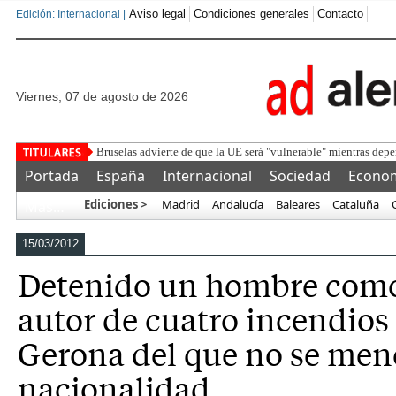
Aviso legal
Condiciones generales
Contacto
Edición: Internacional |
viernes, 07 de agosto de 2026
Detenido un ma
Portada
España
Internacional
Sociedad
Econo
Ediciones >
Madrid
Andalucía
Baleares
Cataluña
Más…
15/03/2012
Detenido un hombre como
autor de cuatro incendios 
Gerona del que no se men
nacionalidad