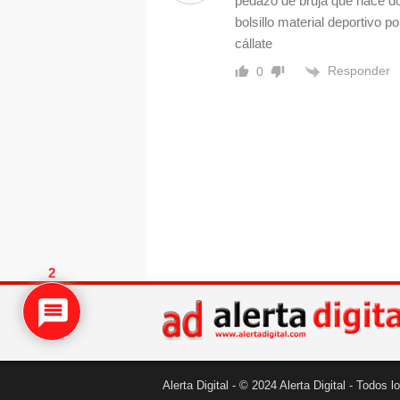
pedazo de bruja que hace do
bolsillo material deportivo p
cállate
Responder
0
2
Alerta Digital - © 2024 Alerta Digital - Todos