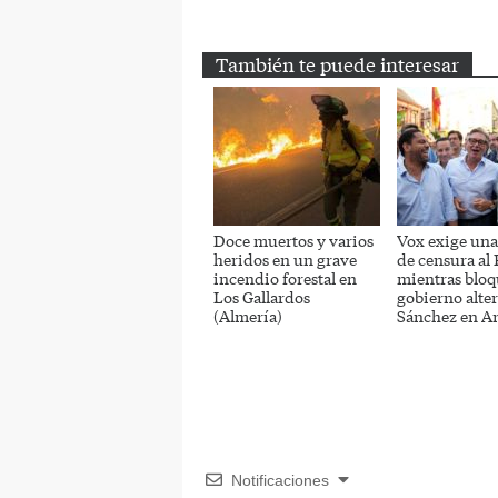
Email
Twitter
Facebook
También te puede interesar
Doce muertos y varios
Vox exige un
heridos en un grave
de censura al
incendio forestal en
mientras bloq
Los Gallardos
gobierno alter
(Almería)
Sánchez en A
Notificaciones