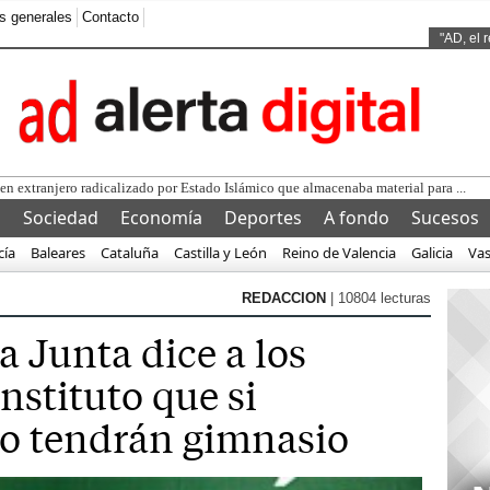
s generales
Contacto
Ads by
"AD, el 
l
Sociedad
Economía
Deportes
A fondo
Sucesos
cía
Baleares
Cataluña
Castilla y León
Reino de Valencia
Galicia
Va
REDACCION
| 10804 lecturas
a Junta dice a los
nstituto que si
no tendrán gimnasio