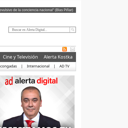
revulsivo de la conciencia nacional" (Blas Piñar)
Cine y Televisión
Alerta Kostka
scongadas
|
Internacional
|
AD TV