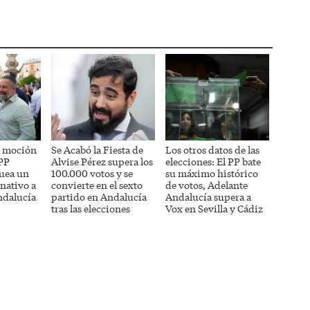
WhatsApp
Telegram
Pinterest
LinkedIn
Reddit
a moción
Se Acabó la Fiesta de
Los otros datos de las
 PP
Alvise Pérez supera los
elecciones: El PP bate
uea un
100.000 votos y se
su máximo histórico
nativo a
convierte en el sexto
de votos, Adelante
ndalucía
partido en Andalucía
Andalucía supera a
tras las elecciones
Vox en Sevilla y Cádiz