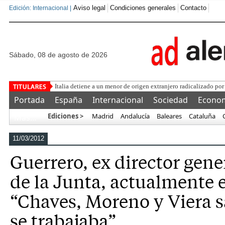
Aviso legal
Condiciones generales
Contacto
Edición: Internacional |
sábado, 08 de agosto de 2026
Italia detiene a un menor de origen extranjero radicalizado por
Portada
España
Internacional
Sociedad
Econo
Ediciones >
Madrid
Andalucía
Baleares
Cataluña
Más…
11/03/2012
Guerrero, ex director gene
de la Junta, actualmente e
“Chaves, Moreno y Viera 
se trabajaba”