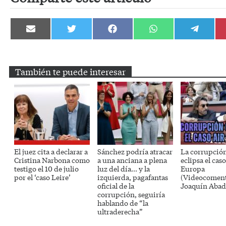
Compartir
Compartir
Compartir
Compartir
Compartir
en
en
en
en
en
Email
Twitter
Facebook
WhatsApp
Telegram
También te puede interesar
El juez cita a declarar a
Sánchez podría atracar
La corrupció
Cristina Narbona como
a una anciana a plena
eclipsa el caso
testigo el 10 de julio
luz del día… y la
Europa
por el ‘caso Leire’
izquierda, pagafantas
(Videocoment
oficial de la
Joaquín Abad
corrupción, seguiría
hablando de “la
ultraderecha”