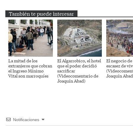
También te puede interesar
La mitad de los
El Algarrobico, el hotel
El negocio de 
extranjeros que cobran
que el poder decidió
escasez de vi
el Ingreso Mínimo
sacrificar
(Videocoment
Vital son marroquíes
(Videocomentario de
Joaquín Abad
Joaquín Abad)
Notificaciones