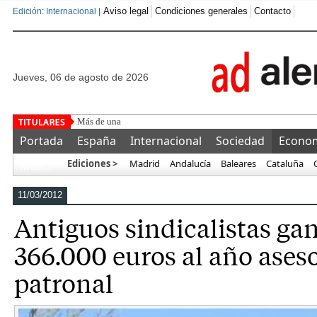
Aviso legal
Condiciones generales
Contacto
Edición: Internacional |
jueves, 06 de agosto de 2026
Más de una veintena de gobiernos europeos denuncia
Portada
España
Internacional
Sociedad
Econo
Ediciones >
Madrid
Andalucía
Baleares
Cataluña
Más…
11/03/2012
Antiguos sindicalistas ga
366.000 euros al año ases
patronal