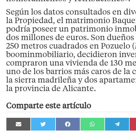
Según los datos consultados en div
la Propiedad, el matrimonio Baque
podría poseer un patrimonio inmob
dos millones de euros. Son dueños
250 metros cuadrados en Pozuelo (
boominmobiliario, decidieron invert
compraron una vivienda de 130 me
uno de los barrios más caros de la c
la sierra madrileña y dos apartame
la provincia de Alicante.
Comparte este artículo
Compartir
Compartir
Compartir
Compartir
Compartir
en
en
en
en
en
Email
Twitter
Facebook
WhatsApp
Telegram