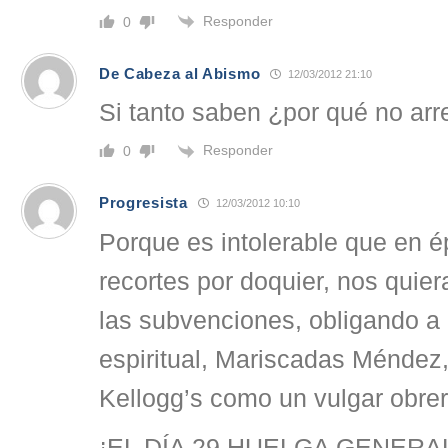
Responder
0
De Cabeza al Abismo
12/03/2012 21:10
Si tanto saben ¿por qué no arr
Responder
0
Progresista
12/03/2012 10:10
Porque es intolerable que en é
recortes por doquier, nos quie
las subvenciones, obligando a 
espiritual, Mariscadas Méndez
Kellogg’s como un vulgar obrer
¡EL DÍA 29 HUELGA GENERA