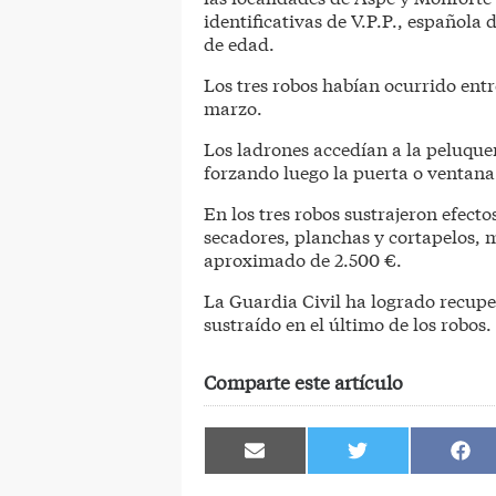
identificativas de V.P.P., española
de edad.
Los tres robos habían ocurrido ent
marzo.
Los ladrones accedían a la peluquer
forzando luego la puerta o ventana 
En los tres robos sustrajeron efecto
secadores, planchas y cortapelos, m
aproximado de 2.500 €.
La Guardia Civil ha logrado recuper
sustraído en el último de los robos.
Comparte este artículo
Compartir
Compartir
Comp
en
en
en
Email
Twitter
Face