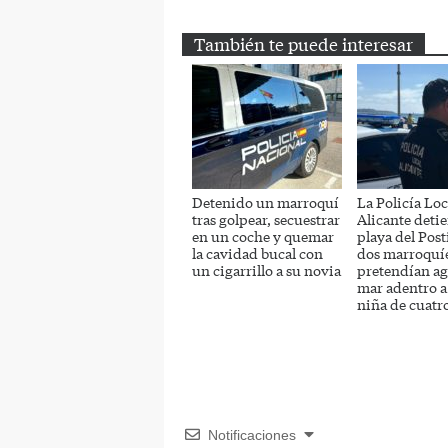
También te puede interesar
Detenido un marroquí
La Policía Loc
tras golpear, secuestrar
Alicante detie
en un coche y quemar
playa del Post
la cavidad bucal con
dos marroquí
un cigarrillo a su novia
pretendían ag
mar adentro a
niña de cuatr
Notificaciones