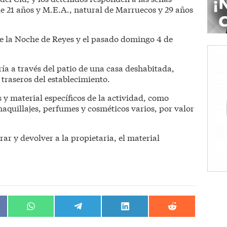
 de 21 años y M.E.A., natural de Marruecos y 29 años
re la Noche de Reyes y el pasado domingo 4 de
ía a través del patio de una casa deshabitada,
traseros del establecimiento.
s y material específicos de la actividad, como
aquillajes, perfumes y cosméticos varios, por valor
ar y devolver a la propietaria, el material
artir
Compartir
Compartir
Compartir
Compartir
en
en
en
en
book
WhatsApp
Telegram
LinkedIn
Reddit