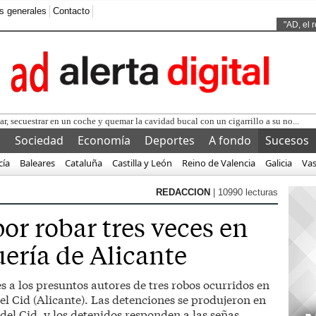
s generales
Contacto
Ads by
"AD, el 
r, secuestrar en un coche y quemar la cavidad bucal con un cigarrillo a su no...
l
Sociedad
Economía
Deportes
A fondo
Sucesos
cía
Baleares
Cataluña
Castilla y León
Reino de Valencia
Galicia
Va
REDACCION
| 10990 lecturas
or robar tres veces en
ería de Alicante
s a los presuntos autores de tres robos ocurridos en
l Cid (Alicante). Las detenciones se produjeron en
del Cid, y los detenidos responden a las señas