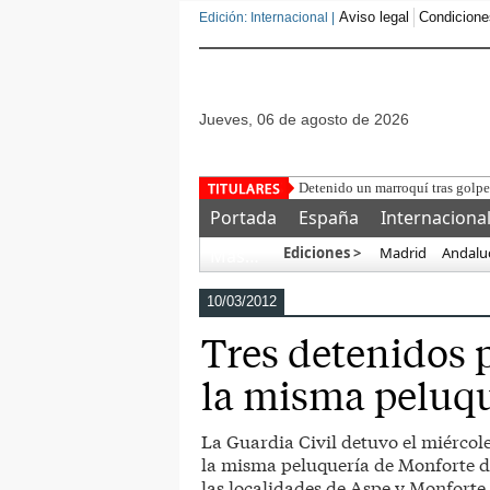
Aviso legal
Condicione
Edición: Internacional |
jueves, 06 de agosto de 2026
Detenido un marroquí tras golpea
Portada
España
Internaciona
Ediciones >
Madrid
Andalu
Más…
10/03/2012
Tres detenidos p
la misma peluqu
La Guardia Civil detuvo el miércole
la misma peluquería de Monforte de
las localidades de Aspe y Monforte 