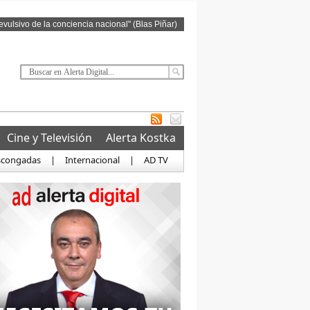
revulsivo de la conciencia nacional" (Blas Piñar)
Cine y Televisión
Alerta Kostka
scongadas
|
Internacional
|
AD TV