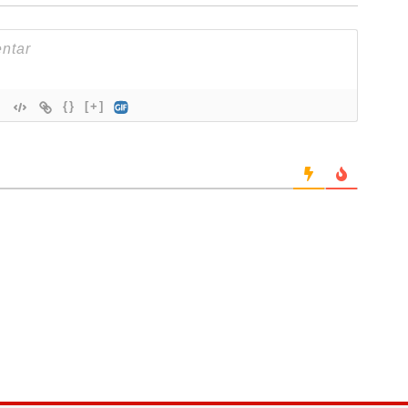
{}
[+]