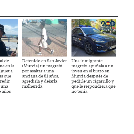
al de
Detenido en San Javier
Una inmigrante
ne en la
(Murcia) un magrebí
magrebí apuñala a un
iguet a
por asaltar a una
joven en el brazo en
es que
anciana de 81 años,
Murcia después de
redir
agredirla y dejarla
pedirle un cigarrillo y
 una
malherida
que le respondiera que
o años
no tenía