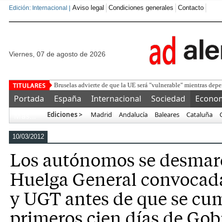
Aviso legal
Condiciones generales
Contacto
Edición: Internacional |
viernes, 07 de agosto de 2026
Detenido un marroq
Portada
España
Internacional
Sociedad
Econo
Ediciones >
Madrid
Andalucía
Baleares
Cataluña
Más…
10/03/2012
Los autónomos se desmarc
Huelga General convocad
y UGT antes de que se cu
primeros cien días de Gob