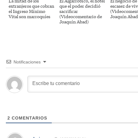
La mitad de los
El Algarrobico, el hotel
El negocio de 
extranjeros que cobran
que el poder decidió
escasez de vi
el Ingreso Mínimo
sacrificar
(Videocoment
Vital son marroquíes
(Videocomentario de
Joaquín Abad
Joaquín Abad)
Notificaciones
2
COMENTARIOS