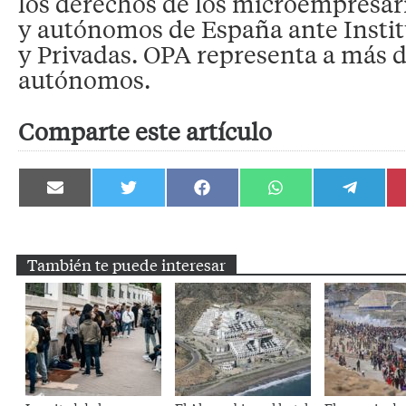
los derechos de los microempresari
y autónomos de España ante Instit
y Privadas. OPA representa a más 
autónomos.
Comparte este artículo
Compartir
Compartir
Compartir
Compartir
Compartir
en
en
en
en
en
Email
Twitter
Facebook
WhatsApp
Telegram
También te puede interesar