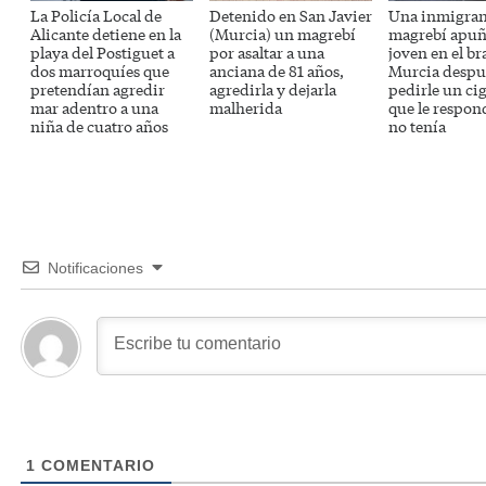
La Policía Local de
Detenido en San Javier
Una inmigran
Alicante detiene en la
(Murcia) un magrebí
magrebí apuñ
playa del Postiguet a
por asaltar a una
joven en el br
dos marroquíes que
anciana de 81 años,
Murcia despu
pretendían agredir
agredirla y dejarla
pedirle un cig
mar adentro a una
malherida
que le respon
niña de cuatro años
no tenía
Notificaciones
1
COMENTARIO