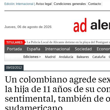
Aviso legal
Condiciones generales
Contacto
Edición: Internacional |
jueves, 06 de agosto de 2026
Este corru
Portada
España
Internacional
Sociedad
Econo
Ediciones >
Madrid
Andalucía
Baleares
Cataluña
Más…
09/03/2012
Un colombiano agrede se
la hija de 11 años de su c
sentimental, también de 
sudamericano