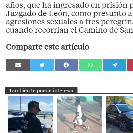
años, que ha ingresado en prisión 
Juzgado de León, como presunto au
agresiones sexuales a tres peregrin
cuando recorrían el Camino de San
Comparte este artículo
Compartir
Compartir
Compartir
Compartir
Compartir
en
en
en
en
en
Email
Twitter
Facebook
WhatsApp
Telegram
También te puede interesar