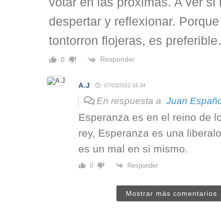
votar en las proximas. A ver si 
despertar y reflexionar. Porque
tontorron flojeras, es preferible
Responder
0
A.J
07/03/2012 16:34
En respuesta a
Juan Españo
Esperanza es en el reino de lo
rey, Esperanza es una liberalo
es un mal en si mismo.
Responder
0
Mostrar más comentarios