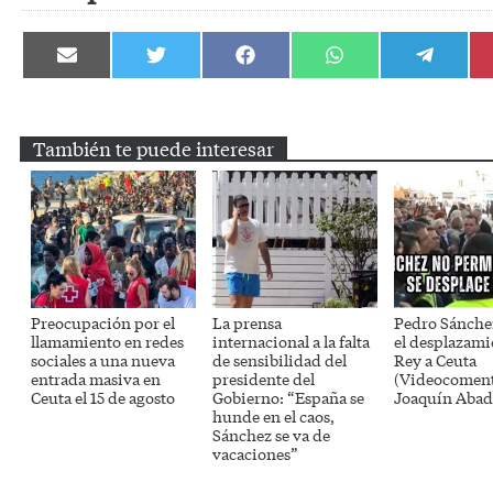
Compartir
Compartir
Compartir
Compartir
Compartir
en
en
en
en
en
Email
Twitter
Facebook
WhatsApp
Telegram
También te puede interesar
Preocupación por el
La prensa
Pedro Sánche
llamamiento en redes
internacional a la falta
el desplazami
sociales a una nueva
de sensibilidad del
Rey a Ceuta
entrada masiva en
presidente del
(Videocoment
Ceuta el 15 de agosto
Gobierno: “España se
Joaquín Abad
hunde en el caos,
Sánchez se va de
vacaciones”