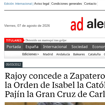
Aviso legal
Condiciones generales
Contacto
Edición: Internacional |
viernes, 07 de agosto de 2026
Detenido un marroquí tras golpear, secuestrar en un coche y q
Portada
España
Internacional
Sociedad
Econo
Ediciones >
Madrid
Andalucía
Baleares
Cataluña
Más…
05/03/2012
Rajoy concede a Zapatero 
la Orden de Isabel la Catól
Pajín la Gran Cruz de Carl