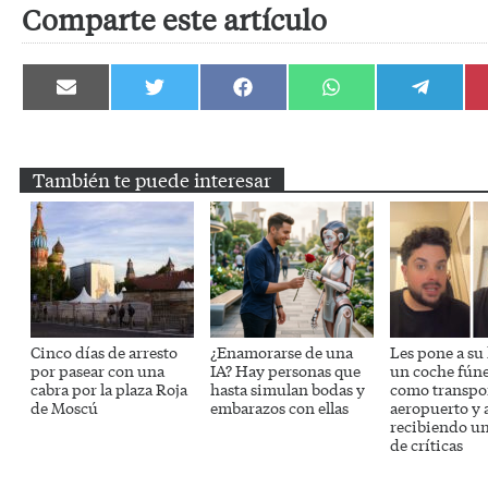
Comparte este artículo
Compartir
Compartir
Compartir
Compartir
Compartir
en
en
en
en
en
Email
Twitter
Facebook
WhatsApp
Telegram
También te puede interesar
Cinco días de arresto
¿Enamorarse de una
Les pone a su
por pasear con una
IA? Hay personas que
un coche fún
cabra por la plaza Roja
hasta simulan bodas y
como transpor
de Moscú
embarazos con ellas
aeropuerto y 
recibiendo un
de críticas