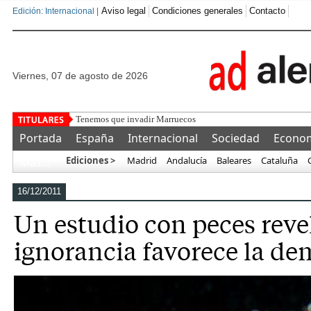
Aviso legal
Condiciones generales
Contacto
Edición: Internacional |
viernes, 07 de agosto de 2026
Pedro Sá
Portada
España
Internacional
Sociedad
Econo
Ediciones >
Madrid
Andalucía
Baleares
Cataluña
Más…
16/12/2011
Un estudio con peces reve
ignorancia favorece la de