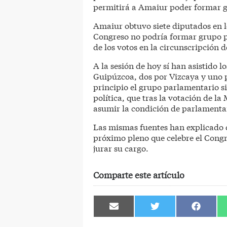
permitirá a Amaiur poder formar 
Amaiur obtuvo siete diputados en l
Congreso no podría formar grupo p
de los votos en la circunscripción 
A la sesión de hoy sí han asistido lo
Guipúzcoa, dos por Vizcaya y uno 
principio el grupo parlamentario s
política, que tras la votación de l
asumir la condición de parlamenta
Las mismas fuentes han explicado q
próximo pleno que celebre el Cong
jurar su cargo.
Comparte este artículo
Compartir
Compartir
Comparti
en
en
en
Email
Twitter
Facebook