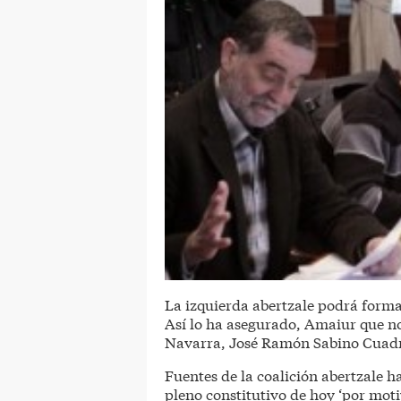
La izquierda abertzale podrá form
Así lo ha asegurado, Amaiur que no
Navarra, José Ramón Sabino Cuadra,
Fuentes de la coalición abertzale h
pleno constitutivo de hoy ‘por mot