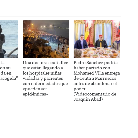
 la
Una doctora ceutí dice
Pedro Sánchez podría
on su
que están llegando a
haber pactado con
ida en
los hospitales niñas
Mohamed VI la entrega
 acogida”
violadas y pacientes
de Ceuta a Marruecos
con enfermedades que
antes de abandonar el
«pueden ser
poder
epidémicas»
(Videocomentario de
Joaquín Abad)