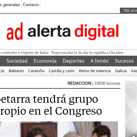
s generales
Contacto
Ads by
"AD, el 
l
Sociedad
Economía
Deportes
A fondo
Sucesos
cía
Baleares
Cataluña
Castilla y León
Reino de Valencia
Galicia
Va
REDACCION
| 10838 lecturas
oetarra tendrá grupo
ropio en el Congreso