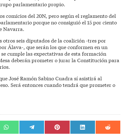
grupo parlamentario propio.
os comicios del 20N, pero según el reglamento del
arlamentario porque no consiguió el 15 por ciento
de Navarra.
s otros seis diputados de la coalición -tres por
por Álava-, que serán los que conformen en un
i se cumple las expectativas de esta formación
a Mesa deberán prometer o jurar la Constitución para
rios.
ue José Ramón Sabino Cuadra sí asistirá al
reso. Será entonces cuando tendrá que prometer o
r
Compartir
Compartir
Compartir
Compartir
Compartir
en
en
en
en
en
WhatsApp
Telegram
Pinterest
LinkedIn
Reddit