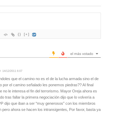
{}
[+]
el más votado
14/12/2011 6:07
ndoles que el camino no es el de la lucha armada sino el de
do por el camino señalado les ponemos piedras?? Al final
e no le interesa el fin del terrorismo. Mayor Oreja ahora es
do tras fallar la primera negociación dijo que lo volvería a
PP dijo que iban a ser “muy generosos” con los miembros
n pero ahora se hacen los intransigentes, Por favor, basta ya