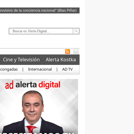
revulsivo de la conciencia nacional" (Blas Piñar)
Cine y Televisión
Alerta Kostka
scongadas
|
Internacional
|
AD TV