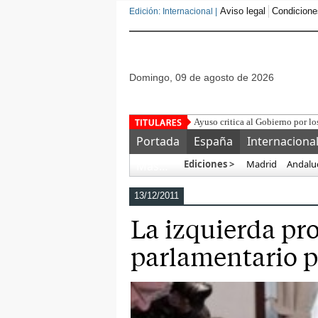
Aviso legal
Condicione
Edición: Internacional |
domingo, 09 de agosto de 2026
¿S
Portada
España
Internaciona
Ediciones >
Madrid
Andalu
Más…
13/12/2011
La izquierda pr
parlamentario p