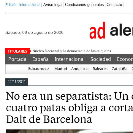
Aviso legal
Condiciones generales
Contacto
Edición: Internacional |
sábado, 08 de agosto de 2026
"No
Portada
España
Internacional
Sociedad
Econo
Ediciones >
Madrid
Andalucía
Baleares
Cataluña
Más…
22/11/2011
No era un separatista: Un
cuatro patas obliga a cort
Dalt de Barcelona