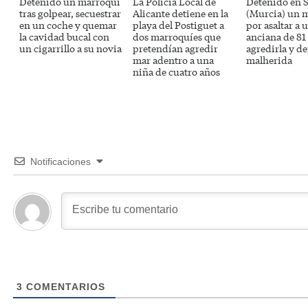
Detenido un marroquí
La Policía Local de
Detenido en S
tras golpear, secuestrar
Alicante detiene en la
(Murcia) un 
en un coche y quemar
playa del Postiguet a
por asaltar a 
la cavidad bucal con
dos marroquíes que
anciana de 81
un cigarrillo a su novia
pretendían agredir
agredirla y de
mar adentro a una
malherida
niña de cuatro años
Notificaciones
3
COMENTARIOS