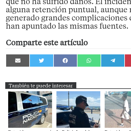
que no ha sufrido daños. El incide
alguna retención puntual, aunque 
generado grandes complicaciones d
han apuntado las mismas fuentes.
Comparte este artículo
Compartir
Compartir
Compartir
Compartir
Compartir
en
en
en
en
en
Email
Twitter
Facebook
WhatsApp
Telegram
También te puede interesar