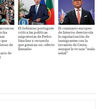
arruecos:
El Gobierno portugués
El comisario europeo
rcha
critica las políticas
de Interior desvincula
mar
migratorias de Pedro
la regularización de
e que
Sánchez y recuerda
inmigrantes con la
ierno de
que generan un «efecto
invasión de Ceuta,
llamada»
aunque la ve una “mala
ario de
señal”
)