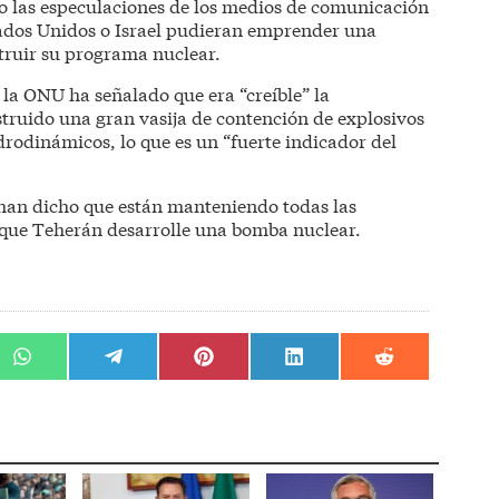
do las especulaciones de los medios de comunicación
tados Unidos o Israel pudieran emprender una
struir su programa nuclear.
 la ONU ha señalado que era “creíble” la
truido una gran vasija de contención de explosivos
drodinámicos, lo que es un “fuerte indicador del
han dicho que están manteniendo todas las
 que Teherán desarrolle una bomba nuclear.
r
Compartir
Compartir
Compartir
Compartir
Compartir
en
en
en
en
en
WhatsApp
Telegram
Pinterest
LinkedIn
Reddit