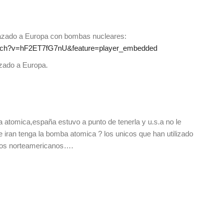
azado a Europa con bombas nucleares:
atch?v=hF2ET7fG7nU&feature=player_embedded
zado a Europa.
a atomica,españa estuvo a punto de tenerla y u.s.a no le
e iran tenga la bomba atomica ? los unicos que han utilizado
los norteamericanos….