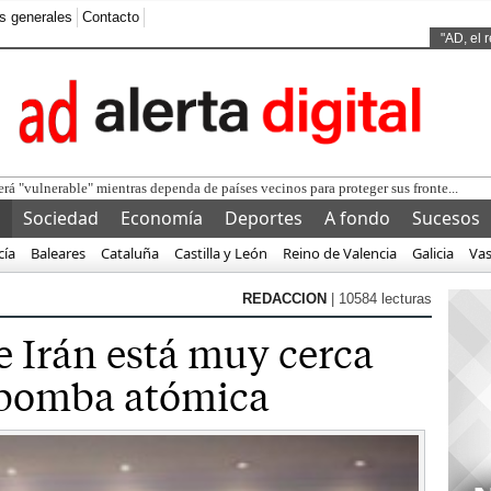
s generales
Contacto
Ads by
"AD, el 
l
Sociedad
Economía
Deportes
A fondo
Sucesos
cía
Baleares
Cataluña
Castilla y León
Reino de Valencia
Galicia
Va
REDACCION
| 10584 lecturas
e Irán está muy cerca
 bomba atómica