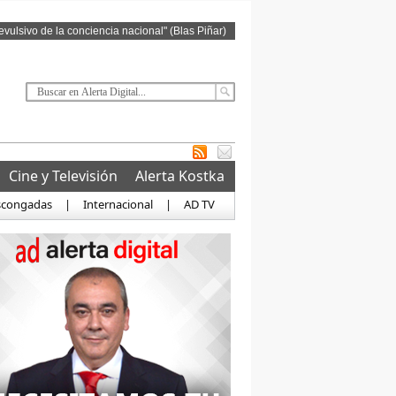
revulsivo de la conciencia nacional" (Blas Piñar)
Cine y Televisión
Alerta Kostka
scongadas
|
Internacional
|
AD TV