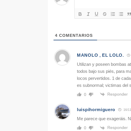
4
COMENTARIOS
MANOLO , EL LOLO.
Utilizan y poseen bombas at
todos bajo sus piés, para m
locos pervertidos. 1 de cada
es subnormal; victimas del 
Responder
0
luispihormiguero
16/11
Me parece que exageráis. No 
Responder
0