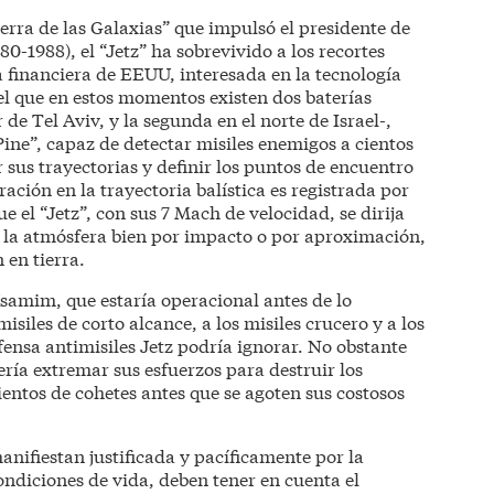
erra de las Galaxias” que impulsó el presidente de
-1988), el “Jetz” ha sobrevivido a los recortes
 financiera de EEUU, interesada en la tecnología
del que en estos momentos existen dos baterías
de Tel Aviv, y la segunda en el norte de Israel-,
ine”, capaz de detectar misiles enemigos a cientos
r sus trayectorias y definir los puntos de encuentro
ación en la trayectoria balística es registrada por
e el “Jetz”, con sus 7 Mach de velocidad, se dirija
de la atmósfera bien por impacto o por aproximación,
 en tierra.
Ksamim, que estaría operacional antes de lo
misiles de corto alcance, a los misiles crucero y a los
efensa antimisiles Jetz podría ignorar. No obstante
ería extremar sus esfuerzos para destruir los
entos de cohetes antes que se agoten sus costosos
anifiestan justificada y pacíficamente por la
ondiciones de vida, deben tener en cuenta el