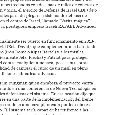
án pertrechados con decenas de miles de cohetes de
y Siria, el Ejército de Defensa de Israel (IDF) dejó
inales para desplegar su sistema de defensa de
en el centro de Israel, llamado “Varita mágica”
r la prestigiosa empresa israelí RAFAEL Advanced
iginalmente ser puesto en funcionamiento en 2013-,
d (Kela David), que complementará la batería de
o (Iron Dome o Kipat Barzel) y a los misiles
ivamente Jetz (Flecha) y Patriot para proteger
el contra cualquier amenaza, posee entre otras
lidad de cambiar el curso de un misil en pleno
ndiciones climáticas adversas.
 Pini Yungman quien encabeza el proyecto Varita
ntado en una conferencia de Nueva Tecnología en
des defensivas del sistema. En esa ocasión dijo que
rse en una parte de la implementación del frente
rrestando la amenaza planteada por los cohetes
 “El sistema sería capaz de hacer frente a las
eran sólo potenciales. El objetivo es ser capaces