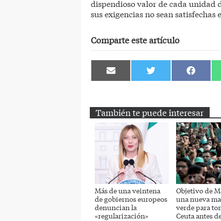
dispendioso valor de cada unidad d
sus exigencias no sean satisfechas
Comparte este artículo
Compartir
Compartir
Comparti
en
en
en
Email
Twitter
Facebook
También te puede interesar
Más de una veintena
Objetivo de M
de gobiernos europeos
una nueva ma
denuncian la
verde para to
«regularización»
Ceuta antes d