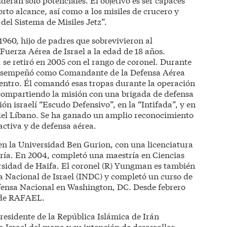
orto alcance, así como a los misiles de crucero y
del Sistema de Misiles Jetz”.
960, hijo de padres que sobrevivieron al
Fuerza Aérea de Israel a la edad de 18 años.
, se retiró en 2005 con el rango de coronel. Durante
 desempeñó como Comandante de la Defensa Aérea
 centro. Él comandó esas tropas durante la operación
 compartiendo la misión con una brigada de defensa
ón israelí “Escudo Defensivo”, en la “Intifada”, y en
í del Líbano. Se ha ganado un amplio reconocimiento
ctiva y de defensa aérea.
en la Universidad Ben Gurion, con una licenciatura
ría. En 2004, completó una maestría en Ciencias
rsidad de Haifa. El coronel (R) Yungman es también
 Nacional de Israel (INDC) y completó un curso de
efensa Nacional en Washington, DC. Desde febrero
 de RAFAEL.
residente de la República Islámica de Irán
srael del mapa y su intención de desarrollar