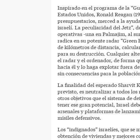
Inspirado en el programa de la “Gu
Estados Unidos, Ronald Reagan (1980
presupuestarios, merced a la ayuda
israelí. La peculiaridad del Jetz”, 
operativas -una en Palmajim, al sur 
radica en su potente radar “Green P
de kilómetros de distancia, calcula
para su destrucción. Cualquier alter
el radar y el ordenador, de forma qu
hacia él y lo haga explotar fuera 
sin consecuencias para la población
La finalidad del esperado Sharvit 
previsto, es neutralizar a todos los 
otros objetivos que el sistema de d
tener ese gran potencial, Israel deb
arsenales y plataformas de lanzami
misiles defensivos.
Los “indignados” israelíes, que se m
obtención de viviendas y mejores c