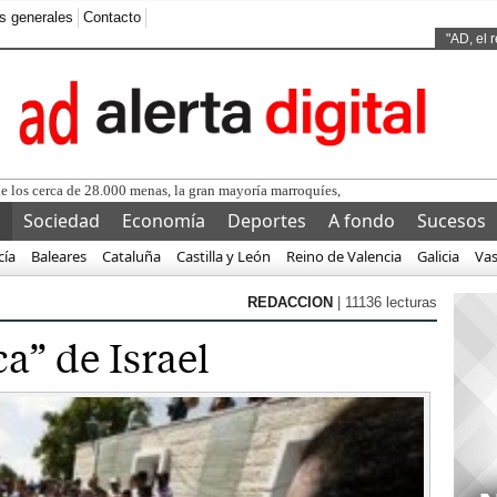
s generales
Contacto
Ads by
"AD, el 
de los cerca de 28.000 menas, la gran mayoría marroquíes, que llegaron a E...
l
Sociedad
Economía
Deportes
A fondo
Sucesos
cía
Baleares
Cataluña
Castilla y León
Reino de Valencia
Galicia
Va
REDACCION
| 11136 lecturas
a” de Israel