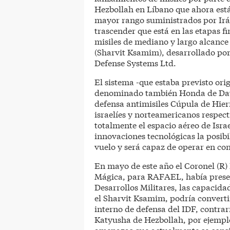
Hezbollah en Líbano que ahora est
mayor rango suministrados por Irán 
trascender que está en las etapas f
misiles de mediano y largo alcance 
(Sharvit Ksamim), desarrollado po
Defense Systems Ltd.
El sistema -que estaba previsto or
denominado también Honda de Davi
defensa antimisiles Cúpula de Hierr
israelíes y norteamericanos respect
totalmente el espacio aéreo de Isra
innovaciones tecnológicas la posibi
vuelo y será capaz de operar en co
En mayo de este año el Coronel (R)
Mágica, para RAFAEL, había prese
Desarrollos Militares, las capacida
el Sharvit Ksamim, podría converti
interno de defensa del IDF, contra
Katyusha de Hezbollah, por ejemplo.
amenazas que actualmente se consid