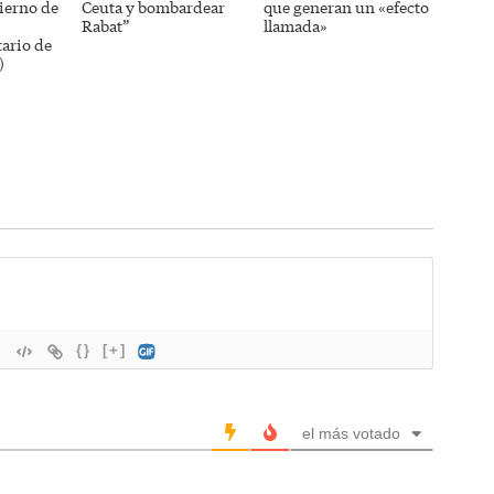
ierno de
Ceuta y bombardear
que generan un «efecto
Rabat”
llamada»
ario de
)
{}
[+]
el más votado