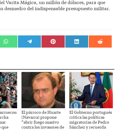
el Varita Mágica, un millón de dólares, para que
 en desmedro del indispensable presupuesto militar.
r
Compartir
Compartir
Compartir
Compartir
Compartir
en
en
en
en
en
WhatsApp
Telegram
Pinterest
LinkedIn
Reddit
arruecos:
El párroco de Huarte
El Gobierno portugués
rcha
(Navarra) propone
critica las políticas
mar
“abrir fuego masivo
migratorias de Pedro
e que
contra los invasores de
Sánchez y recuerda