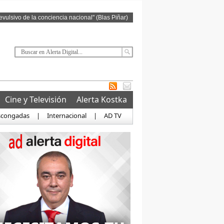
revulsivo de la conciencia nacional" (Blas Piñar)
Cine y Televisión
Alerta Kostka
scongadas
|
Internacional
|
AD TV