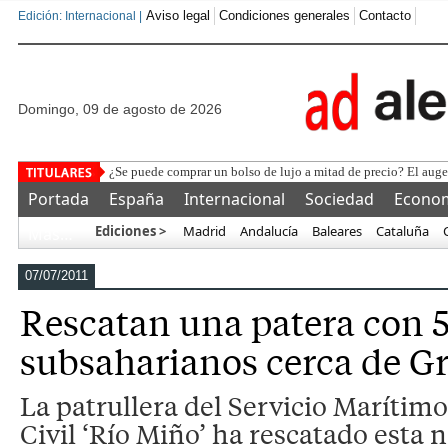
Aviso legal
Condiciones generales
Contacto
Edición: Internacional |
domingo, 09 de agosto de 2026
¿Se puede comprar un bolso de lujo a mitad de precio? El auge
Portada
España
Internacional
Sociedad
Econo
Ediciones >
Madrid
Andalucía
Baleares
Cataluña
Más…
07/07/2011
Rescatan una patera con 5
subsaharianos cerca de G
La patrullera del Servicio Marítimo
Civil ‘Río Miño’ ha rescatado esta 