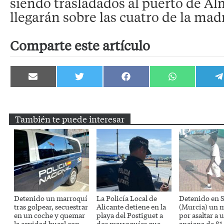
siendo trasladados al puerto de Al
llegarán sobre las cuatro de la ma
Comparte este artículo
Compartir
Compartir
Compartir
Compartir
C
en
en
en
en
e
Email
Twitter
Facebook
WhatsApp
T
También te puede interesar
Detenido un marroquí
La Policía Local de
Detenido en S
tras golpear, secuestrar
Alicante detiene en la
(Murcia) un 
en un coche y quemar
playa del Postiguet a
por asaltar a 
la cavidad bucal con
dos marroquíes que
anciana de 81