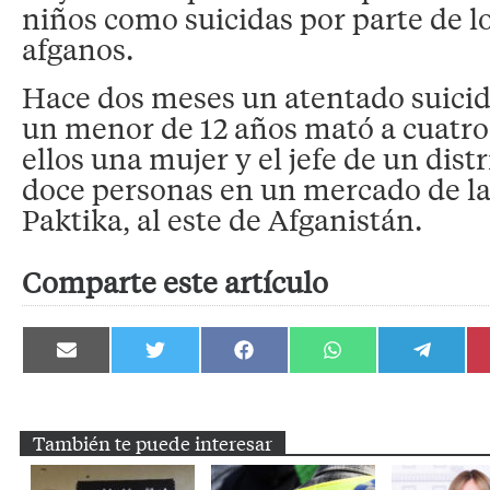
niños como suicidas por parte de l
afganos.
Hace dos meses un atentado suicid
un menor de 12 años mató a cuatro 
ellos una mujer y el jefe de un distri
doce personas en un mercado de la
Paktika, al este de Afganistán.
Comparte este artículo
Compartir
Compartir
Compartir
Compartir
Compartir
en
en
en
en
en
Email
Twitter
Facebook
WhatsApp
Telegram
También te puede interesar