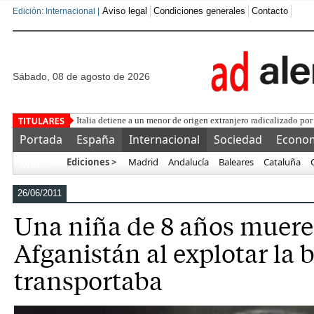
Aviso legal
Condiciones generales
Contacto
Edición: Internacional |
sábado, 08 de agosto de 2026
Una asociac
Portada
España
Internacional
Sociedad
Econo
Ediciones >
Madrid
Andalucía
Baleares
Cataluña
Más…
26/06/2011
Una niña de 8 años muere 
Afganistán al explotar la
transportaba