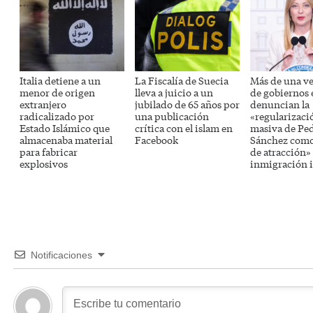
Italia detiene a un
La Fiscalía de Suecia
Más de una v
menor de origen
lleva a juicio a un
de gobiernos
extranjero
jubilado de 65 años por
denuncian la
radicalizado por
una publicación
«regularizaci
Estado Islámico que
crítica con el islam en
masiva de Pe
almacenaba material
Facebook
Sánchez como
para fabricar
de atracción» 
explosivos
inmigración i
Notificaciones