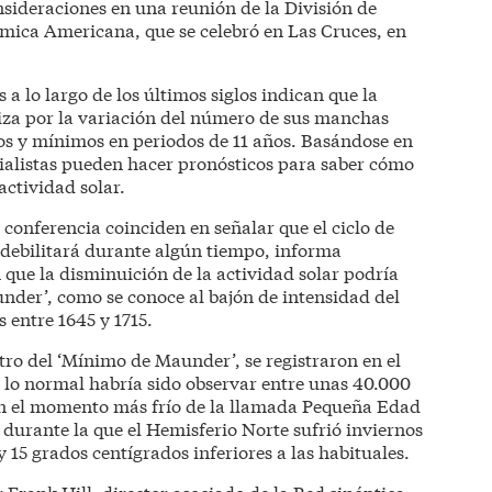
onsideraciones en una reunión de la División de
ómica Americana, que se celebró en Las Cruces, en
 a lo largo de los últimos siglos indican que la
riza por la variación del número de sus manchas
os y mínimos en periodos de 11 años. Basándose en
cialistas pueden hacer pronósticos para saber cómo
actividad solar.
 conferencia coinciden en señalar que el ciclo de
debilitará durante algún tiempo, informa
 que la disminuición de la actividad solar podría
der’, como se conoce al bajón de intensidad del
 entre 1645 y 1715.
ro del ‘Mínimo de Maunder’, se registraron en el
 lo normal habría sido observar entre unas 40.000
con el momento más frío de la llamada Pequeña Edad
, durante la que el Hemisferio Norte sufrió inviernos
 15 grados centígrados inferiores a las habituales.
r Frank Hill, director asociado de la Red sinóptica