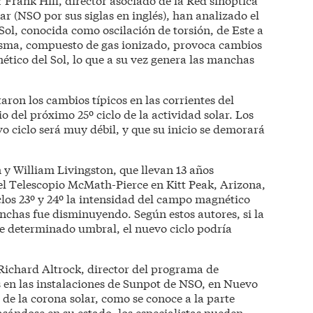
ar (NSO por sus siglas en inglés), han analizado el
 Sol, conocida como oscilación de torsión, de Este a
asma, compuesto de gas ionizado, provoca cambios
tico del Sol, lo que a su vez genera las manchas
aron los cambios típicos en las corrientes del
o del próximo 25º ciclo de la actividad solar. Los
o ciclo será muy débil, y que su inicio se demorará
 y William Livingston, que llevan 13 años
 el Telescopio McMath-Pierce en Kitt Peak, Arizona,
clos 23º y 24º la intensidad del campo magnético
anchas fue disminuyendo. Según estos autores, si la
de determinado umbral, el nuevo ciclo podría
 Richard Altrock, director del programa de
s en las instalaciones de Sunpot de NSO, en Nuevo
 de la corona solar, como se conoce a la parte
Basándose en su estado, los especialistas pueden