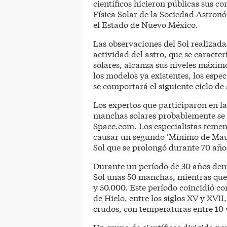
científicos hicieron públicas sus c
Física Solar de la Sociedad Astron
el Estado de Nuevo México.
Las observaciones del Sol realizadas
actividad del astro, que se caracte
solares, alcanza sus niveles máxim
los modelos ya existentes, los espe
se comportará el siguiente ciclo de 
Los expertos que participaron en la
manchas solares probablemente se 
Space.com. Los especialistas temen
causar un segundo ‘Mínimo de Maun
Sol que se prolongó durante 70 años
Durante un período de 30 años dent
Sol unas 50 manchas, mientras que
y 50.000. Este período coincidió 
de Hielo, entre los siglos XV y XVII
crudos, con temperaturas entre 10 y
Un grupo de científicos dirigido po