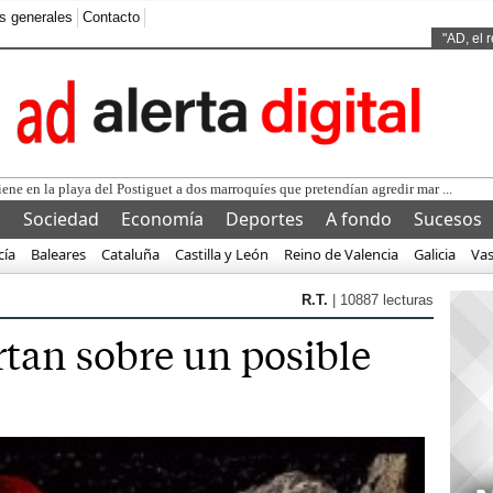
s generales
Contacto
Ads by
"AD, el 
l
Sociedad
Economía
Deportes
A fondo
Sucesos
cía
Baleares
Cataluña
Castilla y León
Reino de Valencia
Galicia
Va
R.T.
| 10887 lecturas
tan sobre un posible