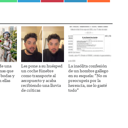
en
en
en
en
en
WhatsApp
Telegram
Pinterest
LinkedIn
Reddit
de una
Les pone a su huésped
La insólita confesión
nas que
un coche fúnebre
de un hombre gallego
 bodas y
como transporte al
en su esquela: “No os
 ellas
aeropuerto y acaba
preocupeis por la
recibiendo una lluvia
herencia, me lo gasté
de críticas
todo”