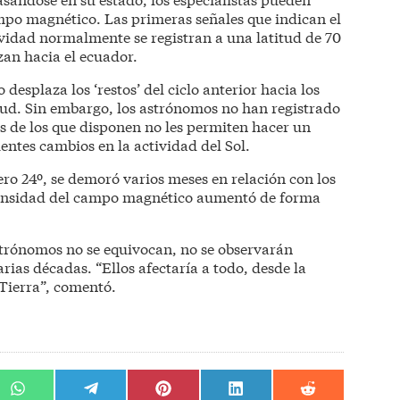
mpo magnético. Las primeras señales que indican el
vidad normalmente se registran a una latitud de 70
an hacia el ecuador.
esplaza los ‘restos’ del ciclo anterior hacia los
itud. Sin embargo, los astrónomos no han registrado
s de los que disponen no les permiten hacer un
ientes cambios en la actividad del Sol.
ero 24º, se demoró varios meses en relación con los
ntensidad del campo magnético aumentó de forma
strónomos no se equivocan, no se observarán
rias décadas. “Ellos afectaría a todo, desde la
 Tierra”, comentó.
r
Compartir
Compartir
Compartir
Compartir
Compartir