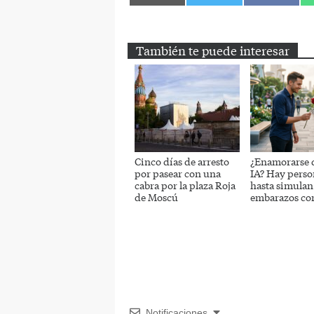
en
en
en
Email
Twitter
Facebook
También te puede interesar
Cinco días de arresto
¿Enamorarse 
por pasear con una
IA? Hay perso
cabra por la plaza Roja
hasta simulan
de Moscú
embarazos con
Notificaciones