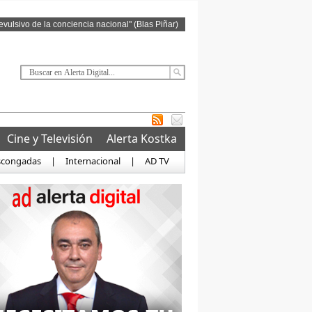
revulsivo de la conciencia nacional" (Blas Piñar)
Cine y Televisión
Alerta Kostka
scongadas
|
Internacional
|
AD TV