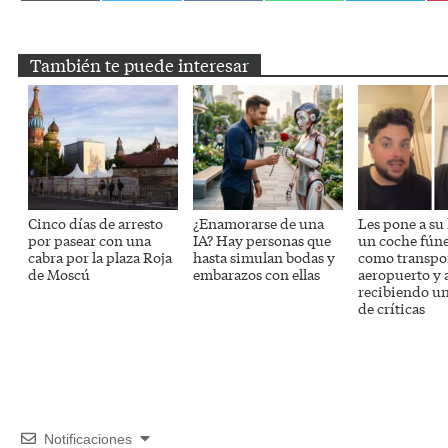
en
en
en
en
en
Email
Twitter
Facebook
WhatsApp
Telegram
También te puede interesar
Cinco días de arresto
¿Enamorarse de una
Les pone a su
por pasear con una
IA? Hay personas que
un coche fún
cabra por la plaza Roja
hasta simulan bodas y
como transpor
de Moscú
embarazos con ellas
aeropuerto y 
recibiendo un
de críticas
Notificaciones