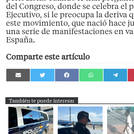
del Congreso, donde se celebra el p
Ejecutivo, si le preocupa la deriva
este movimiento, que nació hace j
una serie de manifestaciones en va
España.
Comparte este artículo
Compartir
Compartir
Compartir
Compartir
Compartir
en
en
en
en
en
Email
Twitter
Facebook
WhatsApp
Telegram
También te puede interesar