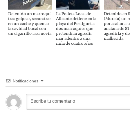
Detenido un marroquí
La Policía Local de
Detenido en S
tras golpear, secuestrar
Alicante detiene en la
(Murcia) un 
en un coche y quemar
playa del Postiguet a
por asaltar a 
la cavidad bucal con
dos marroquíes que
anciana de 81
un cigarrillo a su novia
pretendían agredir
agredirla y de
mar adentro a una
malherida
niña de cuatro años
Notificaciones