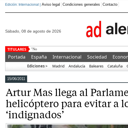
Aviso legal
Condiciones generales
Contacto
Edición: Internacional |
sábado, 08 de agosto de 2026
"No es para mí, colega": hace 33 años, Harris
Portada
España
Internacional
Sociedad
Econo
Ediciones >
Madrid
Andalucía
Baleares
Cataluña
Más…
15/06/2011
Artur Mas llega al Parlam
helicóptero para evitar a l
‘indignados’