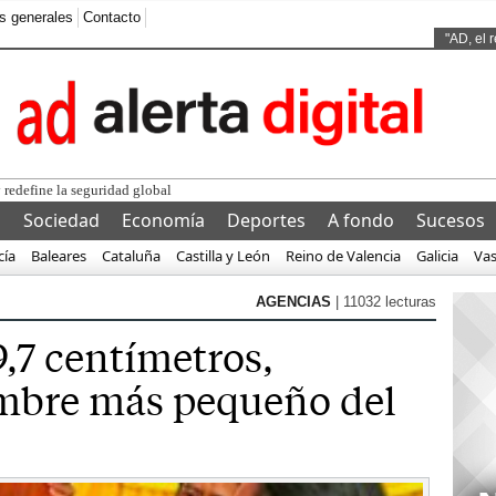
s generales
Contacto
Ads by
"AD, el 
 redefine la seguridad global
l
Sociedad
Economía
Deportes
A fondo
Sucesos
cía
Baleares
Cataluña
Castilla y León
Reino de Valencia
Galicia
Va
AGENCIAS
| 11032 lecturas
9,7 centímetros,
ombre más pequeño del