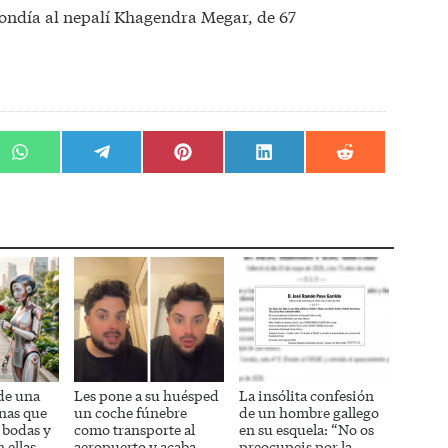
pondía al nepalí Khagendra Megar, de 67
r
Compartir
Compartir
Compartir
Compartir
Compartir
en
en
en
en
en
WhatsApp
Telegram
Pinterest
LinkedIn
Reddit
de una
Les pone a su huésped
La insólita confesión
nas que
un coche fúnebre
de un hombre gallego
 bodas y
como transporte al
en su esquela: “No os
 ellas
aeropuerto y acaba
preocupeis por la