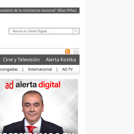
revulsivo de la conciencia nacional" (Blas Piñar)
Cine y Televisión
Alerta Kostka
scongadas
|
Internacional
|
AD TV