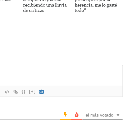
recibiendo una lluvia
herencia, me lo gasté
de críticas
todo”
{}
[+]
el más votado