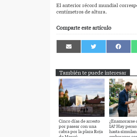
El anterior récord mundial corres
centímetros de altura.
Comparte este artículo
Compartir
Compartir
Comparti
en
en
en
Email
Twitter
Facebook
También te puede interesar
Cinco días de arresto
¿Enamorarse 
por pasear con una
IA? Hay perso
cabra por la plaza Roja
hasta simulan
de Moscú
embarazos con