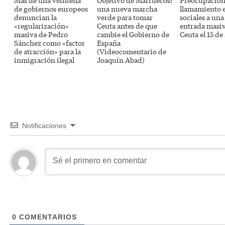
de gobiernos europeos
una nueva marcha
llamamiento 
denuncian la
verde para tomar
sociales a un
«regularización»
Ceuta antes de que
entrada masi
masiva de Pedro
cambie el Gobierno de
Ceuta el 15 de
Sánchez como «factor
España
de atracción» para la
(Videocomentario de
inmigración ilegal
Joaquín Abad)
Notificaciones
0
COMENTARIOS