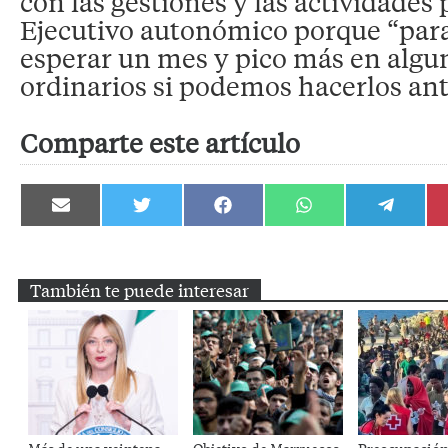
con las gestiones y las actividades
Ejecutivo autonómico porque “par
esperar un mes y pico más en algu
ordinarios si podemos hacerlos ant
Comparte este artículo
Compartir
Compartir
Compartir
Compartir
Compartir
en
en
en
en
en
Email
Twitter
Facebook
WhatsApp
Telegram
También te puede interesar
Más de una veintena
Objetivo de Marruecos:
Preocupación 