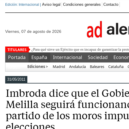
Aviso legal
Condiciones generales
Contacto
Edición: Internacional |
viernes, 07 de agosto de 2026
La
Portada
España
Internacional
Sociedad
Econo
Ediciones >
Madrid
Andalucía
Baleares
Cataluña
Más…
31/05/2011
Imbroda dice que el Gobi
Melilla seguirá funcionan
partido de los moros impu
elecciones