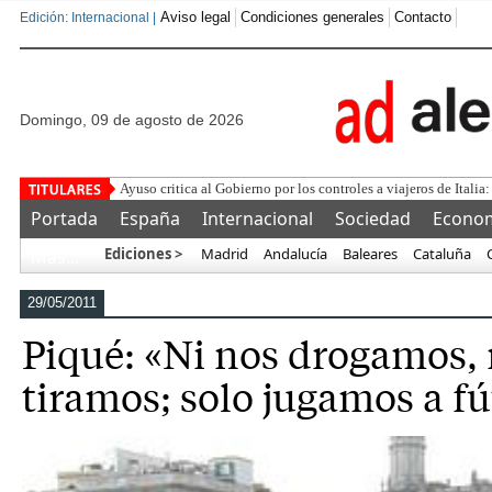
Aviso legal
Condiciones generales
Contacto
Edición: Internacional |
domingo, 09 de agosto de 2026
¿Se puede comprar un
Portada
España
Internacional
Sociedad
Econo
Ediciones >
Madrid
Andalucía
Baleares
Cataluña
Más…
29/05/2011
Piqué: «Ni nos drogamos, 
tiramos; solo jugamos a fú