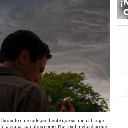
l llamado cine independiente que se unen al auge
 Ya lo vimos con films como The road, películas que