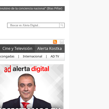
revulsivo de la conciencia nacional" (Blas Piñar)
Cine y Televisión
Alerta Kostka
scongadas
|
Internacional
|
AD TV