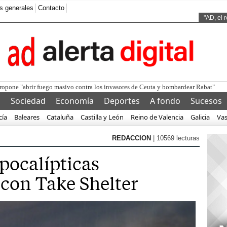
s generales
Contacto
"AD, el 
l
Sociedad
Economía
Deportes
A fondo
Sucesos
cía
Baleares
Cataluña
Castilla y León
Reino de Valencia
Galicia
Va
REDACCION
| 10569 lecturas
pocalípticas
con Take Shelter