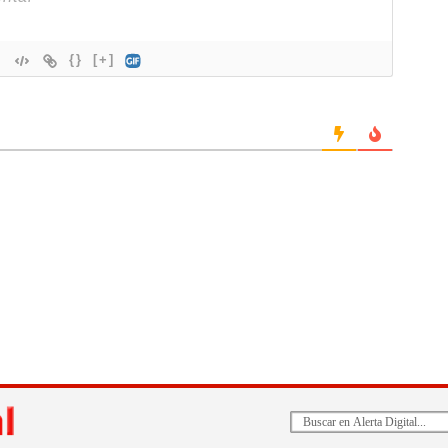
{}
[+]