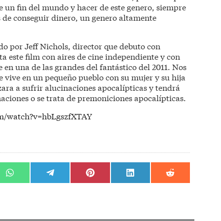
 un fin del mundo y hacer de este genero, siempre
s de conseguir dinero, un genero altamente
do por Jeff Nichols, director que debuto con
a este film con aires de cine independiente y con
e en una de las grandes del fantástico del 2011. Nos
e vive en un pequeño pueblo con su mujer y su hija
ara a sufrir alucinaciones apocalípticas y tendrá
inaciones o se trata de premoniciones apocalípticas.
com/watch?v=hbLgszfXTAY
r
Compartir
Compartir
Compartir
Compartir
Compartir
en
en
en
en
en
WhatsApp
Telegram
Pinterest
LinkedIn
Reddit