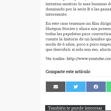
intentan mostrar lo mas humano de
dominado por la serie B o las gana
interesante.
En este caso tenemos un film dirigi
Shotgun Stories y ahora nos present
todas las papeletas para convertirs
cuenta la historia de un hombre qu
sorda de 6 años, poco a poco empez
que descubrir si solo son eso, aluc
Ver trailer: http://www.youtube.
Comparte este artículo
Compartir
Compartir
Comparti
en
en
en
Email
Twitter
Facebook
También te puede interesar