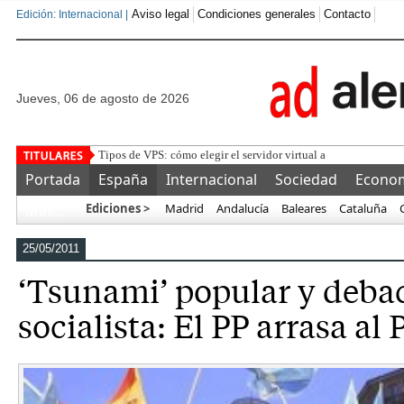
Aviso legal
Condiciones generales
Contacto
Edición: Internacional |
jueves, 06 de agosto de 2026
Tipos de VPS: cómo elegir el servidor virtual adecuado para c
Portada
España
Internacional
Sociedad
Econo
Ediciones >
Madrid
Andalucía
Baleares
Cataluña
Más…
25/05/2011
‘Tsunami’ popular y debac
socialista: El PP arrasa al