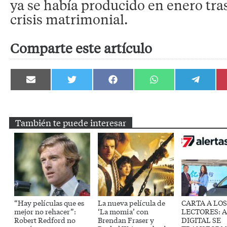
ya se había producido en enero tra
crisis matrimonial.
Comparte este artículo
Compartir
Compartir
Compartir
Compartir
Compartir
en
en
en
en
en
Email
Twitter
Facebook
WhatsApp
Telegram
También te puede interesar
“Hay películas que es
La nueva película de
CARTA A LOS
mejor no rehacer”:
‘La momia’ con
LECTORES: 
Robert Redford no
Brendan Fraser y
DIGITAL SE