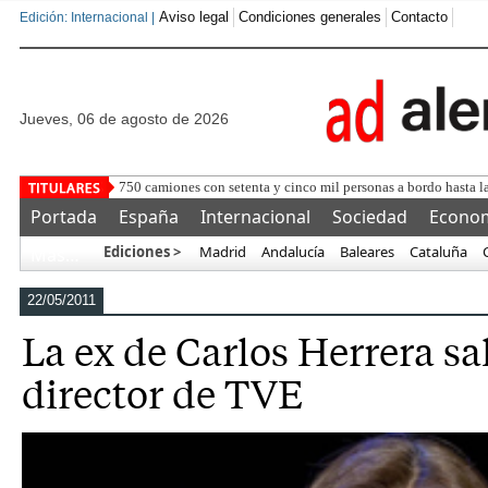
Aviso legal
Condiciones generales
Contacto
Edición: Internacional |
jueves, 06 de agosto de 2026
750 camiones con setenta y cinco mil personas a bordo hasta la
Portada
España
Internacional
Sociedad
Econo
Ediciones >
Madrid
Andalucía
Baleares
Cataluña
Más…
22/05/2011
La ex de Carlos Herrera sa
director de TVE