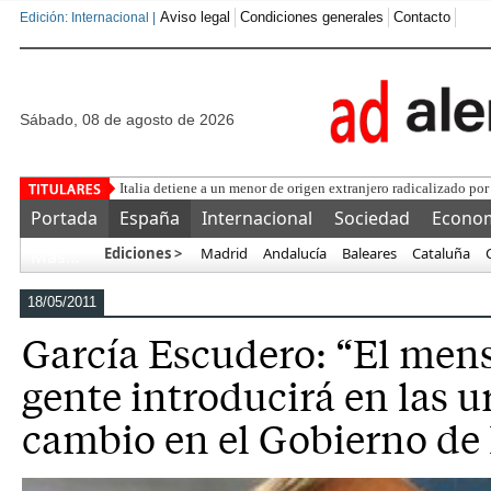
Aviso legal
Condiciones generales
Contacto
Edición: Internacional |
sábado, 08 de agosto de 2026
Una asociación milit
Portada
España
Internacional
Sociedad
Econo
Ediciones >
Madrid
Andalucía
Baleares
Cataluña
Más…
18/05/2011
García Escudero: “El mens
gente introducirá en las u
cambio en el Gobierno de