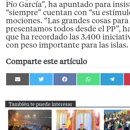
Pío García”, ha apuntado para insis
“siempre” cuentan con “su estímul
mociones. “Las grandes cosas para 
presentamos todos desde el PP”, ha
que ha recordado las 3.400 iniciati
con peso importante para las islas.
Comparte este artículo
Compartir
Compartir
Compartir
Compartir
Compartir
en
en
en
en
en
Email
Twitter
Facebook
WhatsApp
Telegram
También te puede interesar