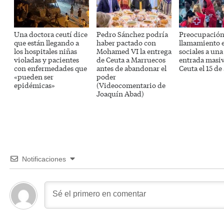
Una doctora ceutí dice
Pedro Sánchez podría
Preocupación 
que están llegando a
haber pactado con
llamamiento 
los hospitales niñas
Mohamed VI la entrega
sociales a un
violadas y pacientes
de Ceuta a Marruecos
entrada masi
con enfermedades que
antes de abandonar el
Ceuta el 15 de
«pueden ser
poder
epidémicas»
(Videocomentario de
Joaquín Abad)
Notificaciones