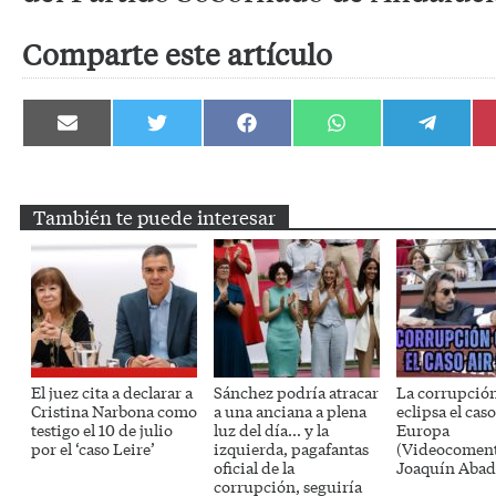
Comparte este artículo
Compartir
Compartir
Compartir
Compartir
Compartir
en
en
en
en
en
Email
Twitter
Facebook
WhatsApp
Telegram
También te puede interesar
El juez cita a declarar a
Sánchez podría atracar
La corrupció
Cristina Narbona como
a una anciana a plena
eclipsa el caso
testigo el 10 de julio
luz del día… y la
Europa
por el ‘caso Leire’
izquierda, pagafantas
(Videocoment
oficial de la
Joaquín Abad
corrupción, seguiría